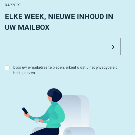
RAPPORT
ELKE WEEK, NIEUWE INHOUD IN
UW MAILBOX
Email 
Versture
Door uw e-mailadres te bieden, erkent u dat u het privacybeleid
hebt gelezen