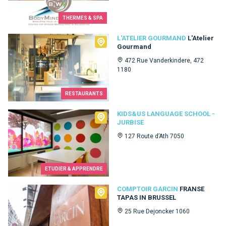
THERMES & SPA
L'Atelier Gourmand
L'ATELIER GOURMAND
L'Atelier
Gourmand
472 Rue Vanderkindere, 472
1180
RESTAURANTS
Kids&Us language school - Jurbise
KIDS&US LANGUAGE SCHOOL -
JURBISE
127 Route d’Ath 7050
ETUDIER & APPRENDRE
Comptoir Garcin
COMPTOIR GARCIN
FRANSE
TAPAS IN BRUSSEL
25 Rue Dejoncker 1060