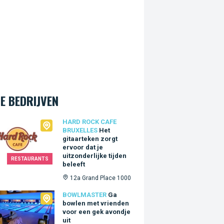
E BEDRIJVEN
Rock Cafe Bruxelles
HARD ROCK CAFE
BRUXELLES
Het
gitaarteken zorgt
ervoor dat je
uitzonderlijke tijden
RESTAURANTS
beleeft
12a Grand Place 1000
master
BOWLMASTER
Ga
bowlen met vrienden
voor een gek avondje
uit