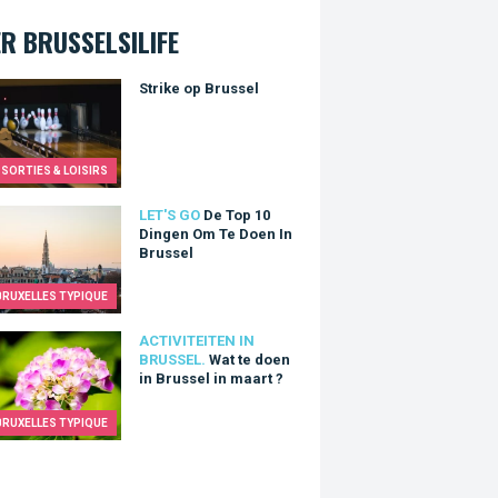
R BRUSSELSILIFE
e op Brussel
Strike op Brussel
SORTIES & LOISIRS
p 10 Dingen Om Te Doen In Brussel
LET'S GO
De Top 10
Dingen Om Te Doen In
Brussel
BRUXELLES TYPIQUE
e doen in Brussel in maart ?
ACTIVITEITEN IN
BRUSSEL.
Wat te doen
in Brussel in maart ?
BRUXELLES TYPIQUE