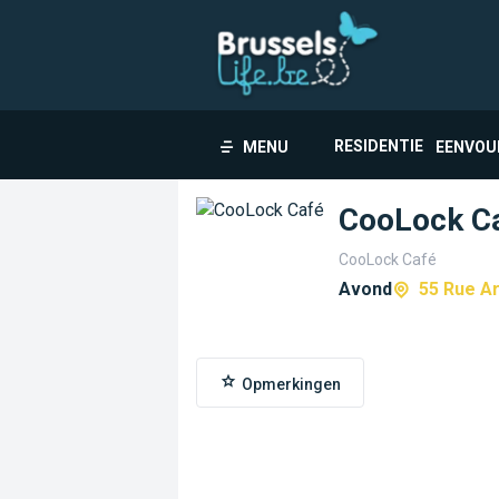
RESIDENTIE
MENU
EENVOU
CooLock C
CooLock Café
Avond
55 Rue A
Opmerkingen