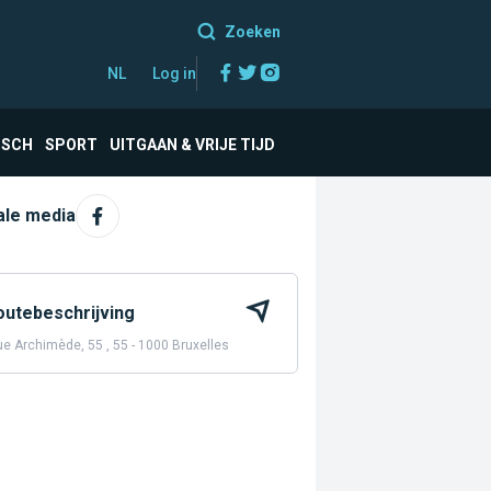
Zoeken
Facebook
Twitter
Instagram
NL
Log in
ISCH
SPORT
UITGAAN & VRIJE TIJD
ale media
outebeschrijving
e Archimède, 55 , 55 - 1000 Bruxelles