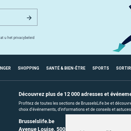
Email Address
Versturen
at u het privacybeleid
ANGER
SHOPPING
SANTÉ & BIEN-ÊTRE
SPORTS
SORTIR
Découvrez plus de 12 000 adresses et événem
Profitez de toutes les sections de BrusselsLife.be et découv
choix d'événements, d'informations et de conseils et astuces 
Brusselslife.be
Avenue Louise, 500 -1050 Ixelles, Brussels,