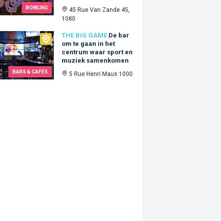
BOWLING
45 Rue Van Zande 45,
1080
Big Game
THE BIG GAME
De bar
om te gaan in het
centrum waar sport en
muziek samenkomen
BARS & CAFÉS
5 Rue Henri Maus 1000