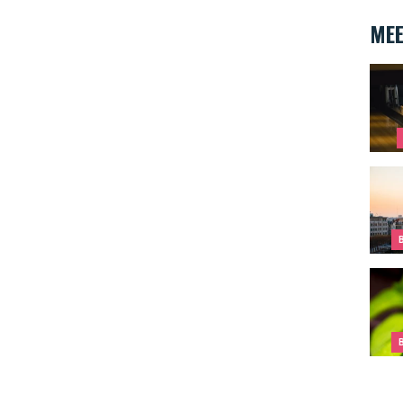
MEE
Strik
De To
Wat t