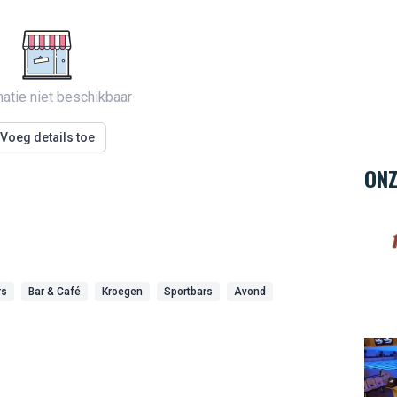
matie niet beschikbaar
Voeg details toe
ONZ
Hard 
rs
Bar & Café
Kroegen
Sportbars
Avond
Bowl