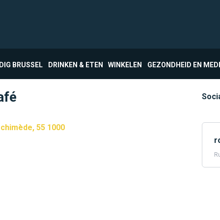
DIG BRUSSEL
DRINKEN & ETEN
WINKELEN
GEZONDHEID EN MED
afé
Soci
rchimède, 55 1000
r
Ru