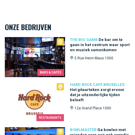
ONZE BEDRIJVEN
The Big Game
THE BIG GAME
De bar om te
gaan in het centrum waar sport
en muziek samenkomen
5 Rue Henri Maus 1000
BARS & CAFÉS
Hard Rock Cafe Bruxelles
HARD ROCK CAFE BRUXELLES
Het gitaarteken zorgt ervoor
dat je uitzonderlijke tijden
beleeft
12a Grand Place 1000
RESTAURANTS
Bowlmaster
BOWLMASTER
Ga bowlen met
vrienden voor een gek avondje