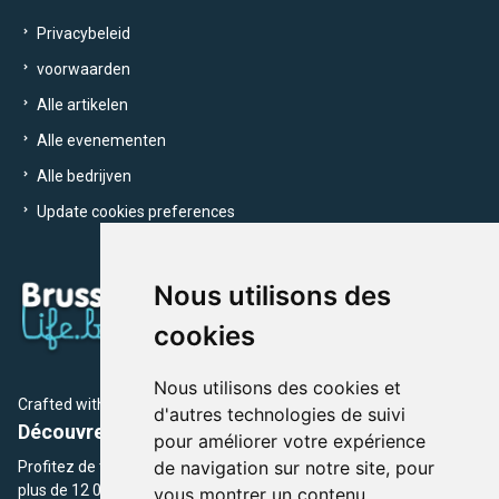
Privacybeleid
voorwaarden
Alle artikelen
Alle evenementen
Alle bedrijven
Update cookies preferences
Nous utilisons des
cookies
Nous utilisons des cookies et
Crafted with
by Brusselslife Team
d'autres technologies de suivi
Découvrez plus de 12 000 adresses et événements
pour améliorer votre expérience
de navigation sur notre site, pour
Profitez de toutes les sections de BrusselsLife.be et découvrez
plus de 12 000 adresses et un grand choix d'événements,
vous montrer un contenu