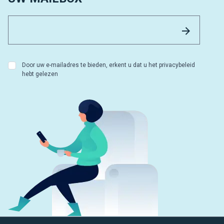
Email 
Versture
Door uw e-mailadres te bieden, erkent u dat u het privacybeleid
hebt gelezen