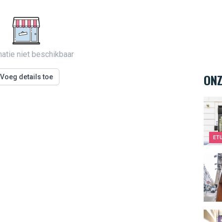
matie niet beschikbaar
ONZ
Voeg details toe
Kids
ET
Compt
Espa