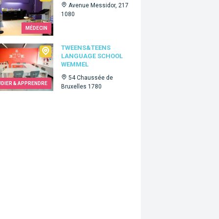
Avenue Messidor, 217
1080
MÉDECIN
ns&Teens language school Wemmel
TWEENS&TEENS
LANGUAGE SCHOOL
WEMMEL
54 Chaussée de
UDIER & APPRENDRE
Bruxelles 1780