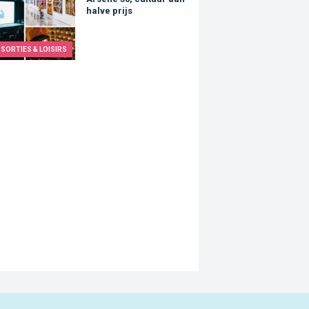
e 50, cultuur aan halve prijs
halve prijs
SORTIES & LOISIRS