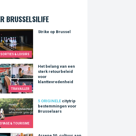
R BRUSSELSILIFE
e op Brussel
Strike op Brussel
SORTIES & LOISIRS
elang van een sterk retourbeleid voor klanttevredenheid
Het belang van een
sterk retourbeleid
voor
klanttevredenheid
TRAVAILLER
rip bestemmingen voor Brusselaars
5 ORIGINELE
citytrip
bestemmingen voor
Brusselaars
OYAGE & TOURISME
Arsene 50, cultuur aan