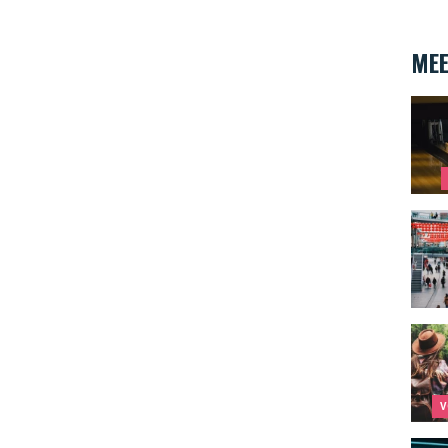
MEE
Strik
Het b
cityt
V