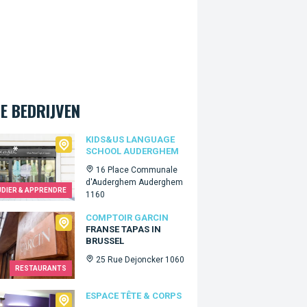
E BEDRIJVEN
&Us language school Auderghem
KIDS&US LANGUAGE
SCHOOL AUDERGHEM
16 Place Communale
d'Auderghem Auderghem
UDIER & APPRENDRE
1160
oir Garcin
COMPTOIR GARCIN
FRANSE TAPAS IN
BRUSSEL
25 Rue Dejoncker 1060
RESTAURANTS
ce Tête & Corps
ESPACE TÊTE & CORPS