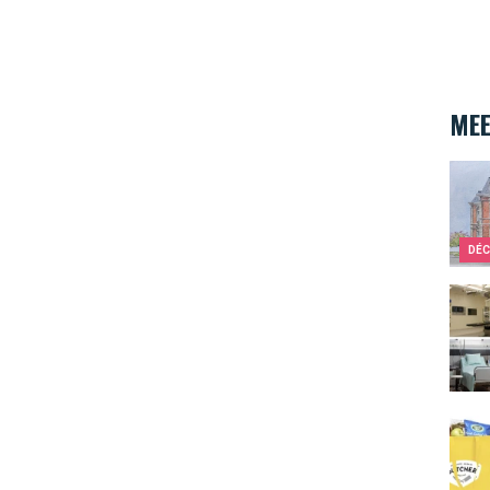
MEE
Over
DÉC
Wat i
Rela