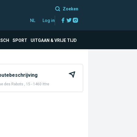
Zoeken
Facebook
Twitter
Instagram
NL
Log in
ISCH
SPORT
UITGAAN & VRIJE TIJD
outebeschrijving
e des Rabots , 15 - 1460 Ittre