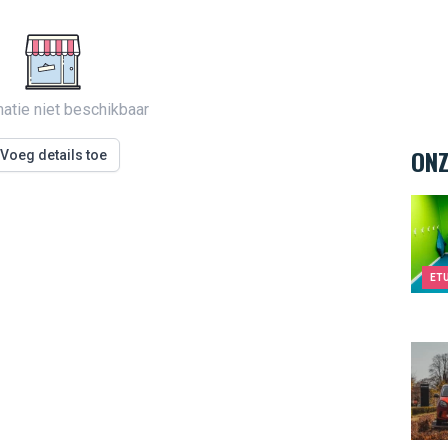
matie niet beschikbaar
ONZ
Voeg details toe
Kids&
ET
Smar