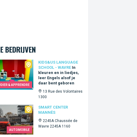
E BEDRIJVEN
Us language school - Wavre
KIDS&US LANGUAGE
SCHOOL - WAVRE
In
kleuren en in liedjes,
leer Engels alsof je
daar bent geboren
UDIER & APPRENDRE
13 Rue des Volontaires
1300
t Center Mannès
SMART CENTER
MANNÈS
2245A Chaussée de
Wavre 2245A 1160
AUTOMOBILE