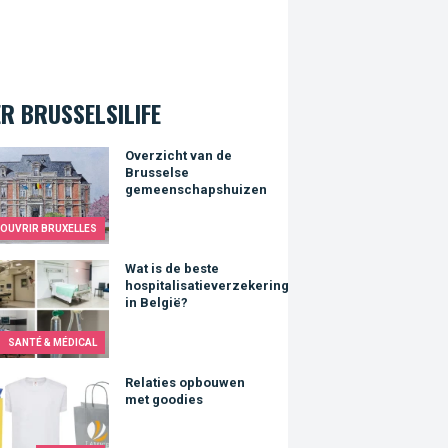
R BRUSSELSILIFE
zicht van de Brusselse gemeenschapshuizen
Overzicht van de
Brusselse
gemeenschapshuizen
OUVRIR BRUXELLES
s de beste hospitalisatieverzekering in België?
Wat is de beste
hospitalisatieverzekering
in België?
SANTÉ & MÉDICAL
ties opbouwen met goodies
Relaties opbouwen
met goodies