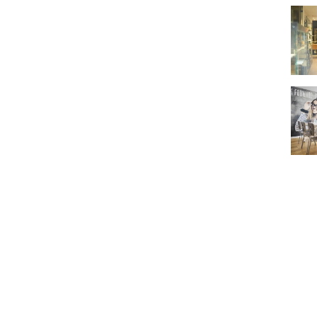
L'Ate
Twee