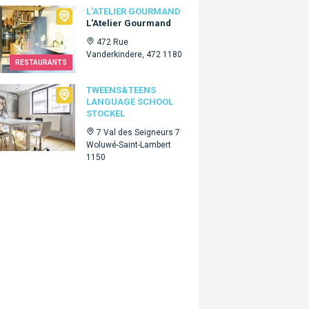
lier Gourmand
L'ATELIER GOURMAND
L'Atelier Gourmand
472 Rue
Vanderkindere, 472 1180
RESTAURANTS
ns&Teens language school Stockel
TWEENS&TEENS
LANGUAGE SCHOOL
STOCKEL
7 Val des Seigneurs 7
Woluwé-Saint-Lambert
1150