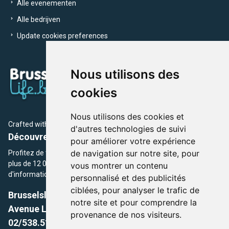
Alle evenementen
Alle bedrijven
Update cookies preferences
Nous utilisons des
cookies
Nous utilisons des cookies et
Crafted with
by Brusselslife Team
d'autres technologies de suivi
Découvrez plus de 12 000 adresses et événements
pour améliorer votre expérience
de navigation sur notre site, pour
Profitez de toutes les sections de BrusselsLife.be et découvrez
plus de 12 000 adresses et un grand choix d'événements,
vous montrer un contenu
d'informations et de conseils et astuces de notre écriture.
personnalisé et des publicités
ciblées, pour analyser le trafic de
Brusselslife.be
notre site et pour comprendre la
Avenue Louise, 500 -1050 Ixelles, Brussels,
provenance de nos visiteurs.
02/538.51.49.