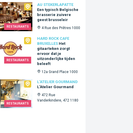
ekerlapatte
AU STEKERLAPATTE
Een typisch Belgische
brasserie zuivere
geest brusseleir
RESTAURANTS
4 Rue des Prêtres 1000
Rock Cafe Bruxelles
HARD ROCK CAFE
BRUXELLES
Het
gitaarteken zorgt
ervoor dat je
uitzonderlijke tijden
RESTAURANTS
beleeft
12a Grand Place 1000
lier Gourmand
L'ATELIER GOURMAND
L'Atelier Gourmand
472 Rue
Vanderkindere, 472 1180
RESTAURANTS