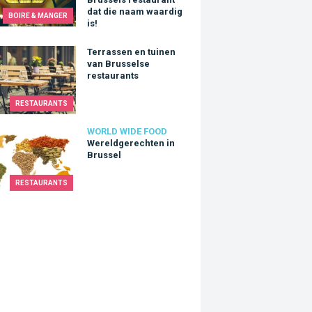
dat die naam waardig
BOIRE & MANGER
is!
ssen en tuinen van Brusselse restaurants
Terrassen en tuinen
van Brusselse
restaurants
RESTAURANTS
dgerechten in Brussel
WORLD WIDE FOOD
Wereldgerechten in
Brussel
RESTAURANTS