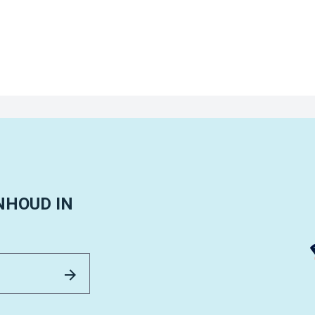
NHOUD IN
Email Address
Versturen