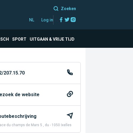
Zoeken
Facebook
Twitter
Instagram
NL
Log in
ISCH
SPORT
UITGAAN & VRIJE TIJD
2/207.15.70
ezoek de website
outebeschrijving
ace du champs de Mars 5 , du - 1050 Ixelles