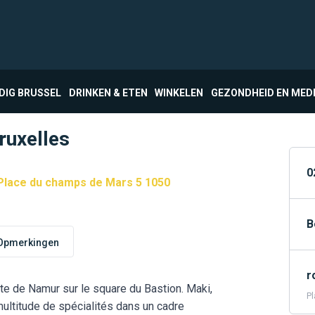
DIG BRUSSEL
DRINKEN & ETEN
WINKELEN
GEZONDHEID EN MED
ruxelles
0
Place du champs de Mars 5 1050
B
Opmerkingen
r
rte de Namur sur le square du Bastion. Maki,
Pl
 multitude de spécialités dans un cadre