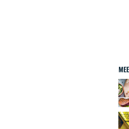
MEE
Veget
"Au S