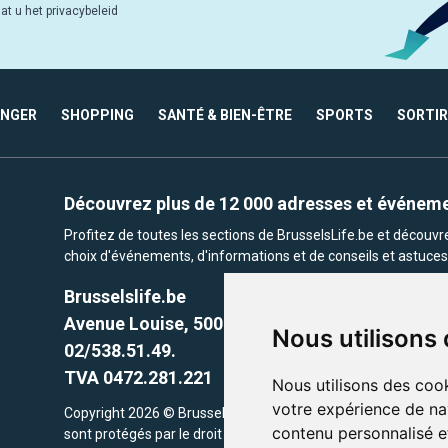
at u het privacybeleid
ANGER
SHOPPING
SANTÉ & BIEN-ÊTRE
SPORTS
SORTIR
Découvrez plus de 12 000 adresses et événem
Profitez de toutes les sections de BrusselsLife.be et découv
choix d'événements, d'informations et de conseils et astuces 
Brusselslife.be
Avenue Louise, 500 -1050 Ixelles, Brussels,
Nous utilisons
02/538.51.49.
TVA 0472.281.221
Nous utilisons des cook
votre expérience de na
Copyright 2026 © Brusselslife.be Tous droits réservés. Le cont
contenu personnalisé et
sont protégés par le droit d'auteur. la propriétaires respectifs.