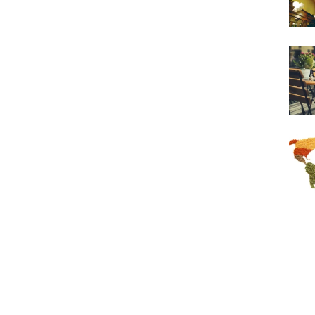
Terra
Werel