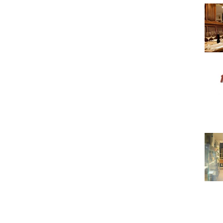
Au St
Hard 
L'Ate