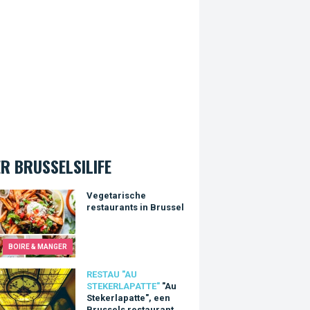
R BRUSSELSILIFE
arische restaurants in Brussel
Vegetarische
restaurants in Brussel
BOIRE & MANGER
tekerlapatte", een Brussels restaurant dat die naam waardig is!
RESTAU "AU
STEKERLAPATTE"
"Au
Stekerlapatte", een
Brussels restaurant