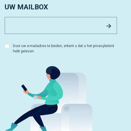
UW MAILBOX
Email 
Versture
Door uw e-mailadres te bieden, erkent u dat u het privacybeleid
hebt gelezen