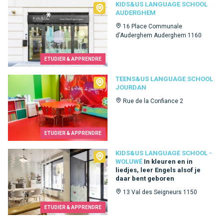
Kids&Us language school Auderghem
KIDS&US LANGUAGE SCHOOL
AUDERGHEM
16 Place Communale
d'Auderghem Auderghem 1160
ETUDIER & APPRENDRE
Teens&Us language school Jourdan
TEENS&US LANGUAGE SCHOOL
JOURDAN
Rue de la Confiance 2
ETUDIER & APPRENDRE
Kids&Us language school - Woluwé
KIDS&US LANGUAGE SCHOOL -
WOLUWÉ
In kleuren en in
liedjes, leer Engels alsof je
daar bent geboren
13 Val des Seigneurs 1150
ETUDIER & APPRENDRE