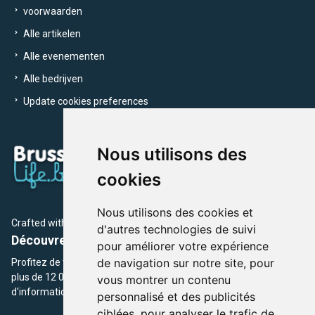
voorwaarden
Alle artikelen
Alle evenementen
Alle bedrijven
Update cookies preferences
Nous utilisons des
cookies
Nous utilisons des cookies et
Crafted with
by Brusselslife Team
d'autres technologies de suivi
Découvrez plus de 12 000 adresses et événements
pour améliorer votre expérience
de navigation sur notre site, pour
Profitez de toutes les sections de BrusselsLife.be et découvrez
plus de 12 000 adresses et un grand choix d'événements,
vous montrer un contenu
d'informations et de conseils et astuces de notre écriture.
personnalisé et des publicités
ciblées, pour analyser le trafic de