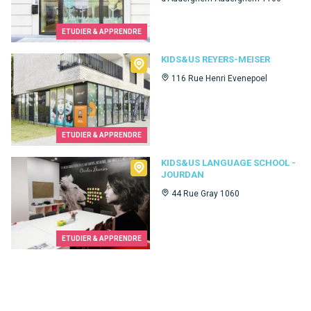
ETUDIER & APPRENDRE
Kids&Us Reyers-Meiser
KIDS&US REYERS-MEISER
116 Rue Henri Evenepoel
ETUDIER & APPRENDRE
Kids&Us language school - Jourdan
KIDS&US LANGUAGE SCHOOL -
JOURDAN
44 Rue Gray 1060
ETUDIER & APPRENDRE