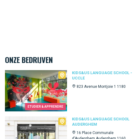
ONZE BEDRIJVEN
Kids&Us language school - Uccle
KIDS&US LANGUAGE SCHOOL -
UCCLE
823 Avenue Montjoie 1 1180
ETUDIER & APPRENDRE
Kids&Us language school Auderghem
KIDS&US LANGUAGE SCHOOL
AUDERGHEM
16 Place Communale
d'Auderghem Auderghem 1160