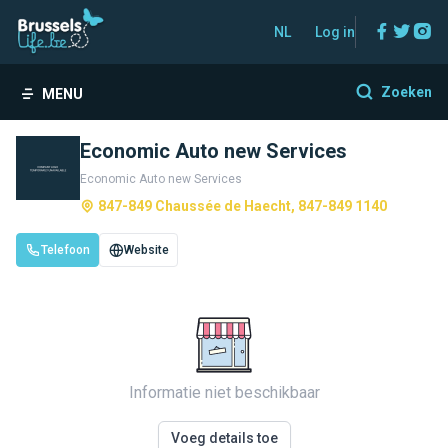
Facebo
Twitt
In
NL
Log in
Zoeken
MENU
Economic Auto new Services
Economic Auto new Services
847-849 Chaussée de Haecht, 847-849 1140
Telefoon
Website
Informatie niet beschikbaar
Voeg details toe