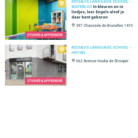
Kids&Us language school - Waterloo
KIDS&US LANGUAGE SCHOOL -
WATERLOO
In kleuren en in
liedjes, leer Engels alsof je
daar bent geboren
397 Chaussée de Bruxelles 1410
ETUDIER & APPRENDRE
Kids&Us language school - Heysel
KIDS&US LANGUAGE SCHOOL -
HEYSEL
662 Avenue Houba de Strooper
ETUDIER & APPRENDRE