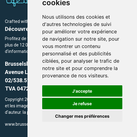
cookies
Nous utilisons des cookies et
Crafted with
by Brusselslife Team
d'autres technologies de suivi
Découvrez plus de 12 000 adresses et événements
pour améliorer votre expérience
de navigation sur notre site, pour
Profitez de toutes les sections de BrusselsLife.be et découvrez
plus de 12 000 adresses et un grand choix d'événements,
vous montrer un contenu
d'informations et de conseils et astuces de notre écriture.
personnalisé et des publicités
ciblées, pour analyser le trafic de
Brusselslife.be
notre site et pour comprendre la
Avenue Louise, 500 -1050 Ixelles, Brussels,
provenance de nos visiteurs.
02/538.51.49.
TVA 0472.281.221
J'accepte
Copyright 2026 © Brusselslife.be Tous droits réservés. Le contenu
Je refuse
et les images utilisés sur ce site sont protégés par le droit
d'auteur. la propriétaires respectifs.
Changer mes préférences
/
www.brusselsLife.be
info@brusselslife.be