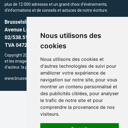
plus de 12 000 adresses et un grand choix d'événements,
d'informations et de conseils et astuces de notre écriture.
Brusselslife.be
Avenue Louise, 500 -1050 Ixelles, Brussels,
Nous utilisons des
02/538.51.49.
cookies
TVA 0472.281.221
Copyright 2026 © Brusselslife.be Tous droits réservés. Le contenu
Nous utilisons des cookies et
et les images utilisés sur ce site sont protégés par le droit
d'autres technologies de suivi pour
d'auteur. la propriétaires respectifs.
améliorer votre expérience de
/
www.brusselsLife.be
info@brusselslife.be
navigation sur notre site, pour vous
montrer un contenu personnalisé et
des publicités ciblées, pour analyser
le trafic de notre site et pour
comprendre la provenance de nos
visiteurs.