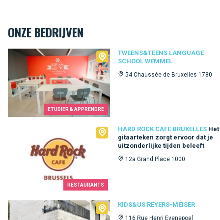
ONZE BEDRIJVEN
Tweens&Teens language school Wemmel
TWEENS&TEENS LANGUAGE
SCHOOL WEMMEL
54 Chaussée de Bruxelles 1780
ETUDIER & APPRENDRE
Hard Rock Cafe Bruxelles
HARD ROCK CAFE BRUXELLES
Het
gitaarteken zorgt ervoor dat je
uitzonderlijke tijden beleeft
12a Grand Place 1000
RESTAURANTS
Kids&Us Reyers-Meiser
KIDS&US REYERS-MEISER
116 Rue Henri Evenepoel