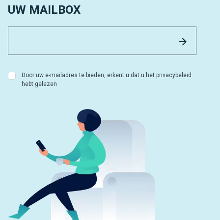
UW MAILBOX
Email 
Versture
Door uw e-mailadres te bieden, erkent u dat u het privacybeleid
hebt gelezen