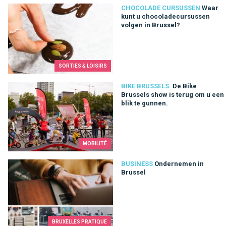
Waar kunt u chocoladecursussen volgen in Brussel?
CHOCOLADE CURSUSSEN
Waar
kunt u chocoladecursussen
volgen in Brussel?
SORTIES & LOISIRS
De Bike Brussels show is terug om u een blik te gunnen.
BIKE BRUSSELS.
De Bike
Brussels show is terug om u een
blik te gunnen.
MOBILITÉ
Ondernemen in Brussel
BUSINESS
Ondernemen in
Brussel
BRUXELLES PRATIQUE