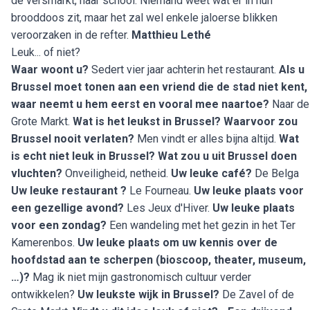
de versmarkt, naar school. Niemand weet wat er in hun
brooddoos zit, maar het zal wel enkele jaloerse blikken
veroorzaken in de refter.
Matthieu Lethé
Leuk... of niet?
Waar woont u?
Sedert vier jaar achterin het restaurant.
Als u
Brussel moet tonen aan een vriend die de stad niet kent,
waar neemt u hem eerst en vooral mee naartoe?
Naar de
Grote Markt.
Wat is het leukst in Brussel? Waarvoor zou
Brussel nooit verlaten?
Men vindt er alles bijna altijd.
Wat
is echt niet leuk in Brussel? Wat zou u uit Brussel doen
vluchten?
Onveiligheid, netheid.
Uw leuke café?
De Belga
Uw leuke restaurant ?
Le Fourneau.
Uw leuke plaats voor
een gezellige avond?
Les Jeux d'Hiver.
Uw leuke plaats
voor een zondag?
Een wandeling met het gezin in het Ter
Kamerenbos.
Uw leuke plaats om uw kennis over de
hoofdstad aan te scherpen (bioscoop, theater, museum,
…)?
Mag ik niet mijn gastronomisch cultuur verder
ontwikkelen?
Uw leukste wijk in Brussel?
De Zavel of de