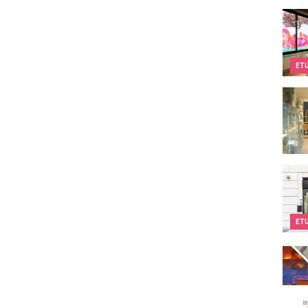
Kids&
ET
L'Ate
Kids
ET
Body