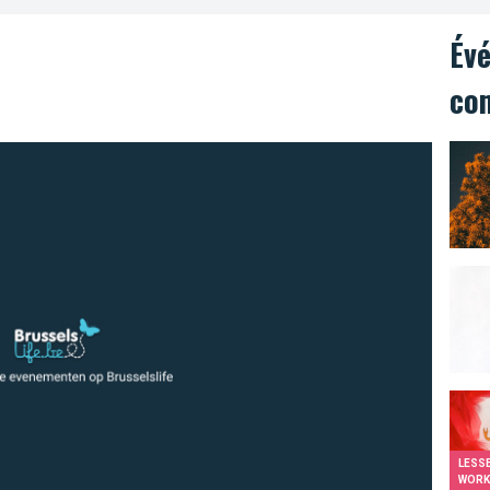
Év
co
LESSE
WORK