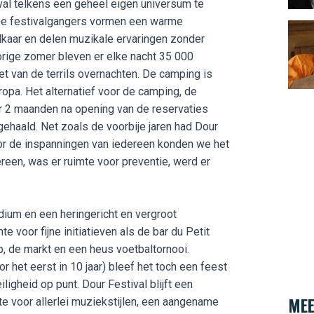
al telkens een geheel eigen universum te
. De festivalgangers vormen een warme
aar en delen muzikale ervaringen zonder
orige zomer bleven er elke nacht 35 000
 van de terrils overnachten. De camping is
opa. Het alternatief voor de camping, de
r 2 maanden na opening van de reservaties
gehaald. Net zoals de voorbije jaren had Dour
or de inspanningen van iedereen konden we het
ereen, was er ruimte voor preventie, werd er
dium en een heringericht en vergroot
e voor fijne initiatieven als de bar du Petit
, de markt en een heus voetbaltornooi.
 het eerst in 10 jaar) bleef het toch een feest
ligheid op punt. Dour Festival blijft een
MEE
te voor allerlei muziekstijlen, een aangename