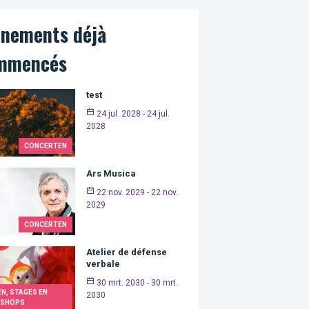
énements déjà
mmencés
test
24 jul. 2028 - 24 jul.
2028
CONCERTEN
Ars Musica
22 nov. 2029 - 22 nov.
2029
CONCERTEN
Atelier de défense
verbale
30 mrt. 2030 - 30 mrt.
N, STAGES EN
2030
SHOPS