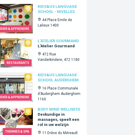
Us language school - Nivelles
KIDS&US LANGUAGE
SCHOOL - NIVELLES
44 Place Emile de
Lalieux 1400
UDIER & APPRENDRE
lier Gourmand
L'ATELIER GOURMAND
L'Atelier Gourmand
472 Rue
Vanderkindere, 472 1180
RESTAURANTS
&Us language school Auderghem
KIDS&US LANGUAGE
SCHOOL AUDERGHEM
16 Place Communale
d'Auderghem Auderghem
UDIER & APPRENDRE
1160
 Mind Wellness
BODY MIND WELLNESS
Deskundige in
massages, speelt een
rol in uw welzijn
THERMES & SPA
11 Drève du Méreault