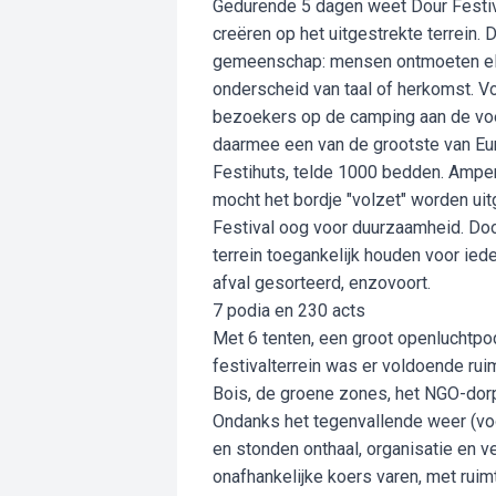
Gedurende 5 dagen weet Dour Festiv
creëren op het uitgestrekte terrein
gemeenschap: mensen ontmoeten elk
onderscheid van taal of herkomst. V
bezoekers op de camping aan de voet
daarmee een van de grootste van Eur
Festihuts, telde 1000 bedden. Ampe
mocht het bordje "volzet" worden uit
Festival oog voor duurzaamheid. Do
terrein toegankelijk houden voor ied
afval gesorteerd, enzovoort.
7 podia en 230 acts
Met 6 tenten, een groot openluchtpo
festivalterrein was er voldoende ruimt
Bois, de groene zones, het NGO-dorp
Ondanks het tegenvallende weer (voor
en stonden onthaal, organisatie en vei
onafhankelijke koers varen, met ruim