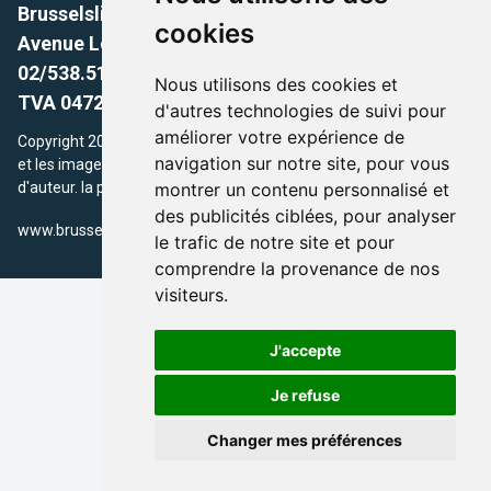
Brusselslife.be
cookies
Avenue Louise, 500 -1050 Ixelles, Brussels,
02/538.51.49.
Nous utilisons des cookies et
TVA 0472.281.221
d'autres technologies de suivi pour
améliorer votre expérience de
Copyright 2026 © Brusselslife.be Tous droits réservés. Le contenu
navigation sur notre site, pour vous
et les images utilisés sur ce site sont protégés par le droit
montrer un contenu personnalisé et
d'auteur. la propriétaires respectifs.
des publicités ciblées, pour analyser
/
www.brusselsLife.be
info@brusselslife.be
le trafic de notre site et pour
comprendre la provenance de nos
visiteurs.
J'accepte
Je refuse
Changer mes préférences