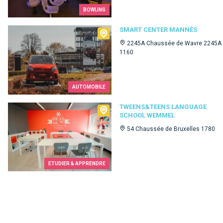
BOWLING
Smart Center Mannès
SMART CENTER MANNÈS
2245A Chaussée de Wavre 2245A
1160
AUTOMOBILE
Tweens&Teens language school Wemmel
TWEENS&TEENS LANGUAGE
SCHOOL WEMMEL
54 Chaussée de Bruxelles 1780
ETUDIER & APPRENDRE