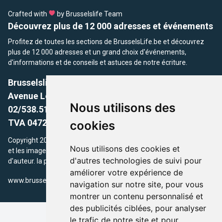
Crafted with
by Brusselslife Team
Découvrez plus de 12 000 adresses et événements
Profitez de toutes les sections de BrusselsLife.be et découvrez
plus de 12 000 adresses et un grand choix d'événements,
d'informations et de conseils et astuces de notre écriture.
Brusselslife.be
Avenue Louise, 500 -1050 Ixelles, Brussels,
Nous utilisons des
02/538.51.49.
TVA 0472.281.221
cookies
Copyright 2026 © Brusselslife.be Tous droits réservés. Le contenu
Nous utilisons des cookies et
et les images utilisés sur ce site sont protégés par le droit
d'autres technologies de suivi pour
d'auteur. la propriétaires respectifs.
améliorer votre expérience de
/
www.brusselsLife.be
info@brusselslife.be
navigation sur notre site, pour vous
montrer un contenu personnalisé et
des publicités ciblées, pour analyser
le trafic de notre site et pour