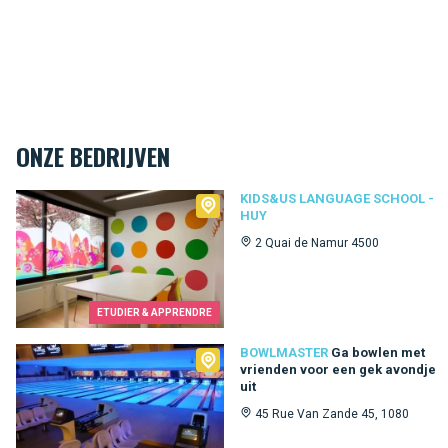
ONZE BEDRIJVEN
Kids&Us language school - Huy
KIDS&US LANGUAGE SCHOOL -
HUY
2 Quai de Namur 4500
ETUDIER & APPRENDRE
Bowlmaster
BOWLMASTER
Ga bowlen met
vrienden voor een gek avondje
uit
45 Rue Van Zande 45, 1080