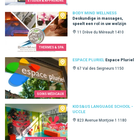
ETUDIER & APPRENDRE
Body Mind Wellness
BODY MIND WELLNESS
Deskundige in massages,
speelt een rol in uw welzijn
11 Drève du Méreault 1410
THERMES & SPA
Espace Pluriel
ESPACE PLURIEL
Espace Pluriel
67 Val des Seigneurs 1150
SOINS MÉDICAUX
Kids&Us language school - Uccle
KIDS&US LANGUAGE SCHOOL -
UCCLE
823 Avenue Montjoie 1 1180