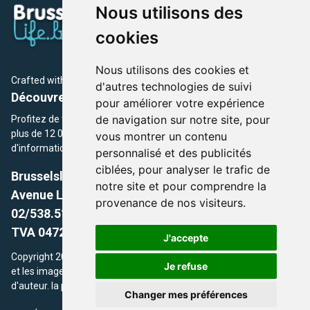
Nous utilisons des
cookies
Nous utilisons des cookies et
Crafted with
by Brusselslife Team
d'autres technologies de suivi
Découvrez plus de 12 000 adresses et événements
pour améliorer votre expérience
de navigation sur notre site, pour
Profitez de toutes les sections de BrusselsLife.be et découvrez
plus de 12 000 adresses et un grand choix d'événements,
vous montrer un contenu
d'informations et de conseils et astuces de notre écriture.
personnalisé et des publicités
ciblées, pour analyser le trafic de
Brusselslife.be
notre site et pour comprendre la
Avenue Louise, 500 -1050 Ixelles, Brussels,
provenance de nos visiteurs.
02/538.51.49.
TVA 0472.281.221
J'accepte
Copyright 2026 © Brusselslife.be Tous droits réservés. Le contenu
Je refuse
et les images utilisés sur ce site sont protégés par le droit
d'auteur. la propriétaires respectifs.
Changer mes préférences