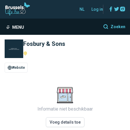
Facebo
Twitt
In
NL
Log in
Zoeken
MENU
Fosbury & Sons
Website
Informatie niet beschikbaar
Voeg details toe