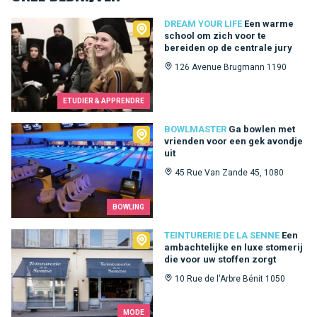
Dream Your Life
DREAM YOUR LIFE
Een warme
school om zich voor te
bereiden op de centrale jury
126 Avenue Brugmann 1190
ETUDIER & APPRENDRE
Bowlmaster
BOWLMASTER
Ga bowlen met
vrienden voor een gek avondje
uit
45 Rue Van Zande 45, 1080
BOWLING
Teinturerie de la Senne
TEINTURERIE DE LA SENNE
Een
ambachtelijke en luxe stomerij
die voor uw stoffen zorgt
10 Rue de l'Arbre Bénit 1050
MODE