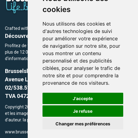
cookies
Nous utilisons des cookies et
Crafted with
by Brusselslife Team
d'autres technologies de suivi
Découvrez plus de 12 000 adresses et événements
pour améliorer votre expérience
de navigation sur notre site, pour
Profitez de toutes les sections de BrusselsLife.be et découvrez
plus de 12 000 adresses et un grand choix d'événements,
vous montrer un contenu
d'informations et de conseils et astuces de notre écriture.
personnalisé et des publicités
ciblées, pour analyser le trafic de
Brusselslife.be
notre site et pour comprendre la
Avenue Louise, 500 -1050 Ixelles, Brussels,
provenance de nos visiteurs.
02/538.51.49.
TVA 0472.281.221
J'accepte
Copyright 2026 © Brusselslife.be Tous droits réservés. Le contenu
Je refuse
et les images utilisés sur ce site sont protégés par le droit
d'auteur. la propriétaires respectifs.
Changer mes préférences
/
www.brusselsLife.be
info@brusselslife.be