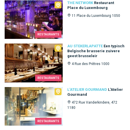
The Network
THE NETWORK
Restaurant
Place du Luxembourg
11 Place du Luxembourg 1050
RESTAURANTS
Au Stekerlapatte
AU STEKERLAPATTE
Een typisch
Belgische brasserie zuivere
geest brusseleir
4 Rue des Prêtres 1000
RESTAURANTS
L'Atelier Gourmand
L'ATELIER GOURMAND
L'Atelier
Gourmand
472 Rue Vanderkindere, 472
1180
RESTAURANTS