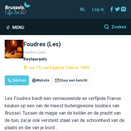
Facebo
Twitt
In
NL
Log in
Zoeken
MENU
Foudres (Les)
Foudres (Les)
Restaurants
rue 14, rue Eugène Cattoir 1050
Telefoon
Website
Stuur een bericht
Les Foudres biedt een vernieuwende en verfijnde Franse
keuken op een van de meest buitengewone locaties van
Brussel. Tussen de magie van de kelder en de pracht van
de tuin, zal je ook versteld staan van de schoonheid van de
plaats en die van je bord…