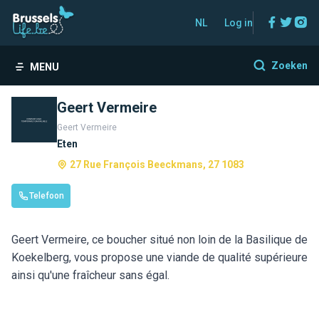
Facebo
Twitt
In
NL
Log in
Zoeken
MENU
Geert Vermeire
Geert Vermeire
Eten
27 Rue François Beeckmans, 27 1083
Telefoon
Geert Vermeire, ce boucher situé non loin de la Basilique de
Koekelberg, vous propose une viande de qualité supérieure
ainsi qu'une fraîcheur sans égal.