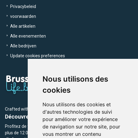
Privacybeleid
voorwaarden
Alle artikelen
Alle evenementen
Alle bedrijven
Update cookies preferences
Nous utilisons des
cookies
Nous utilisons des cookies et
Crafted with
by Brusselslife Team
d'autres technologies de suivi
Découvrez plus de 12 000 adresses et événements
pour améliorer votre expérience
de navigation sur notre site, pour
Profitez de toutes les sections de BrusselsLife.be et découvrez
plus de 12 000 adresses et un grand choix d'événements,
vous montrer un contenu