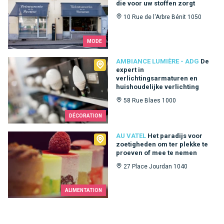
die voor uw stoffen zorgt
10 Rue de l'Arbre Bénit 1050
MODE
Ambiance Lumière - ADG
AMBIANCE LUMIÈRE - ADG
De
expert in
verlichtingsarmaturen en
huishoudelijke verlichting
58 Rue Blaes 1000
DÉCORATION
Au Vatel
AU VATEL
Het paradijs voor
zoetigheden om ter plekke te
proeven of mee te nemen
27 Place Jourdan 1040
ALIMENTATION