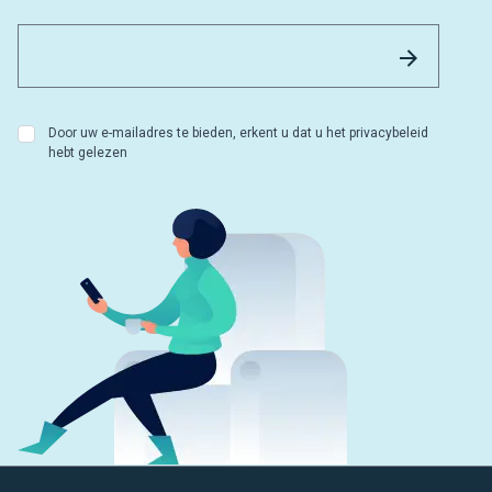
Email 
Versture
Door uw e-mailadres te bieden, erkent u dat u het privacybeleid
hebt gelezen