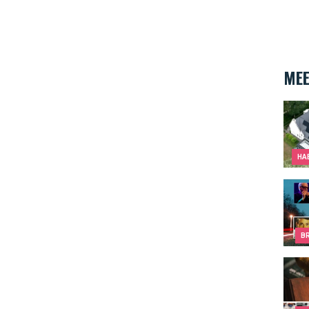
MEE
inves
HA
Top 1
B
Onde