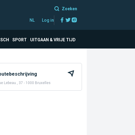
Zoeken
Facebook
Twitter
Instagram
NL
Log in
ISCH
SPORT
UITGAAN & VRIJE TIJD
outebeschrijving
e Lebeau , 37 - 1000 Bruxelles