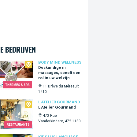
E BEDRIJVEN
 Mind Wellness
BODY MIND WELLNESS
Deskundige in
massages, speelt een
rol in uw welzijn
THERMES & SPA
11 Drève du Méreault
1410
lier Gourmand
L'ATELIER GOURMAND
L'Atelier Gourmand
472 Rue
Vanderkindere, 472 1180
RESTAURANTS
KIDS&US LANGUAGE