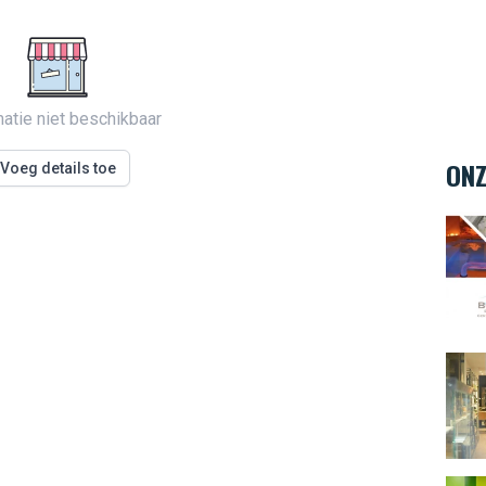
matie niet beschikbaar
ONZ
Voeg details toe
Body
L'Ate