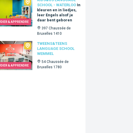
Us language school - Waterloo
SCHOOL - WATERLOO
In
kleuren en in liedjes,
leer Engels alsof je
daar bent geboren
UDIER & APPRENDRE
397 Chaussée de
Bruxelles 1410
ns&Teens language school Wemmel
TWEENS&TEENS
LANGUAGE SCHOOL
WEMMEL
54 Chaussée de
UDIER & APPRENDRE
Bruxelles 1780