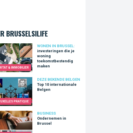
R BRUSSELSILIFE
teringen die je woning toekomstbestendig maken
WONEN IN BRUSSEL:
investeringen die je
woning
toekomstbestendig
maken
BITAT & IMMOBILIER
0 internationale Belgen
DEZE BEKENDE BELGEN
Top 10 internationale
Belgen
RUXELLES PRATIQUE
rnemen in Brussel
BUSINESS
Ondernemen in
Brussel