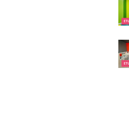
Kids&
ET
Twee
ET