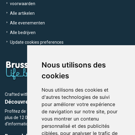
voorwaarden
Alle artikelen
Alle evenementen
Alle bedrijven
Update cookies preferences
Nous utilisons des
cookies
Nous utilisons des cookies et
Crafted with
by Brusselslife Team
d'autres technologies de suivi
Découvrez plus de 12 000 adresses et événements
pour améliorer votre expérience
de navigation sur notre site, pour
Profitez de toutes les sections de BrusselsLife.be et découvrez
plus de 12 000 adresses et un grand choix d'événements,
vous montrer un contenu
d'informations et de conseils et astuces de notre écriture.
personnalisé et des publicités
ciblées, pour analyser le trafic de