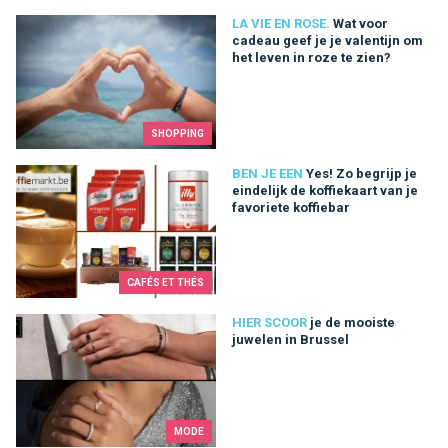
Wat voor cadeau geef je je valentijn om het leven in roze te zi
LA VIE EN ROSE.
Wat voor
cadeau geef je je valentijn om
het leven in roze te zien?
SHOPPING
Yes! Zo begrijp je eindelijk de koffiekaart van je favoriete koffi
BEN JE EEN
Yes! Zo begrijp je
eindelijk de koffiekaart van je
favoriete koffiebar
CAFÉS ET THÉS
je de mooiste juwelen in Brussel
HIER SCOOR
je de mooiste
juwelen in Brussel
MODE