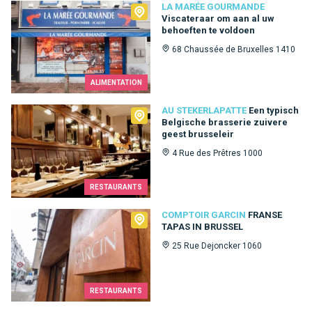
La Marée Gourmande
LA MARÉE GOURMANDE
Viscateraar om aan al uw
behoeften te voldoen
68 Chaussée de Bruxelles 1410
ALIMENTATION
Au Stekerlapatte
AU STEKERLAPATTE
Een typisch
Belgische brasserie zuivere
geest brusseleir
4 Rue des Prêtres 1000
RESTAURANTS
Comptoir Garcin
COMPTOIR GARCIN
FRANSE
TAPAS IN BRUSSEL
25 Rue Dejoncker 1060
RESTAURANTS