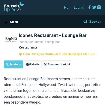
Facebo
Twitt
In
NL
Log in
Zoeken
MENU
Icones Restaurant - Lounge Bar
Icones Restaurant - Lounge Bar
Restaurants
Charlemagne Boulevard Charlemagne 80 1000
Telefoon
Website
Stuur een bericht
Restaurant en Lounge Bar Icones nemen je mee naar de
sterren uit Europa en Hollywood. Zwart-wit decor, portretten
van sterren tegen de muren en een klassieke keuken zijn
bondgenoot met exotische creaties en nemen je mee naar
een bijzondere wereld.