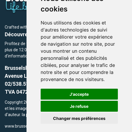
cookies
Nous utilisons des cookies et
Crafted with
by Brusselslife Team
d'autres technologies de suivi
Découvrez plus de 12 000 adresses et événements
pour améliorer votre expérience
de navigation sur notre site, pour
Profitez de toutes les sections de BrusselsLife.be et découvrez
plus de 12 000 adresses et un grand choix d'événements,
vous montrer un contenu
d'informations et de conseils et astuces de notre écriture.
personnalisé et des publicités
ciblées, pour analyser le trafic de
Brusselslife.be
notre site et pour comprendre la
Avenue Louise, 500 -1050 Ixelles, Brussels,
provenance de nos visiteurs.
02/538.51.49.
TVA 0472.281.221
J'accepte
Copyright 2026 © Brusselslife.be Tous droits réservés. Le contenu
Je refuse
et les images utilisés sur ce site sont protégés par le droit
d'auteur. la propriétaires respectifs.
Changer mes préférences
/
www.brusselsLife.be
info@brusselslife.be