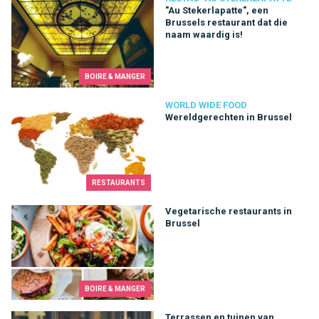
"Au Stekerlapatte", een
Brussels restaurant dat die
naam waardig is!
BOIRE & MANGER
Wereldgerechten in Brussel
WORLD WIDE FOOD
Wereldgerechten in Brussel
RESTAURANTS
Vegetarische restaurants in Brussel
Vegetarische restaurants in
Brussel
BOIRE & MANGER
Terrassen en tuinen van Brusselse restaurants
Terrassen en tuinen van