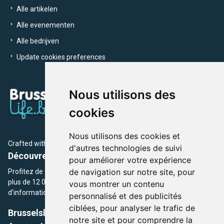
Alle artikelen
Alle evenementen
Alle bedrijven
Update cookies preferences
Nous utilisons des
cookies
Nous utilisons des cookies et
Crafted with
by Brusselslife Team
d'autres technologies de suivi
Découvrez plus de 12 000 adresses et événements
pour améliorer votre expérience
de navigation sur notre site, pour
Profitez de toutes les sections de BrusselsLife.be et découvrez
plus de 12 000 adresses et un grand choix d'événements,
vous montrer un contenu
d'informations et de conseils et astuces de notre écriture.
personnalisé et des publicités
ciblées, pour analyser le trafic de
Brusselslife.be
notre site et pour comprendre la