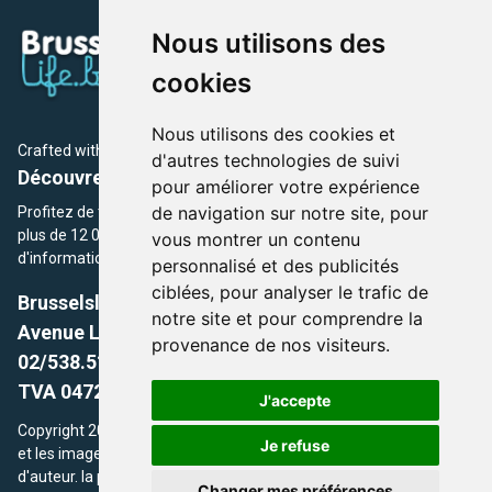
Nous utilisons des
cookies
Nous utilisons des cookies et
Crafted with
by Brusselslife Team
d'autres technologies de suivi
Découvrez plus de 12 000 adresses et événements
pour améliorer votre expérience
de navigation sur notre site, pour
Profitez de toutes les sections de BrusselsLife.be et découvrez
plus de 12 000 adresses et un grand choix d'événements,
vous montrer un contenu
d'informations et de conseils et astuces de notre écriture.
personnalisé et des publicités
ciblées, pour analyser le trafic de
Brusselslife.be
notre site et pour comprendre la
Avenue Louise, 500 -1050 Ixelles, Brussels,
provenance de nos visiteurs.
02/538.51.49.
TVA 0472.281.221
J'accepte
Copyright 2026 © Brusselslife.be Tous droits réservés. Le contenu
Je refuse
et les images utilisés sur ce site sont protégés par le droit
d'auteur. la propriétaires respectifs.
Changer mes préférences