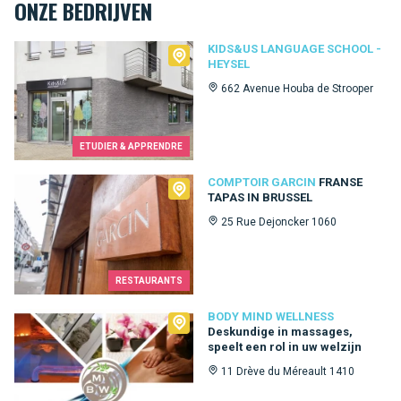
ONZE BEDRIJVEN
Kids&Us language school - Heysel
KIDS&US LANGUAGE SCHOOL -
HEYSEL
662 Avenue Houba de Strooper
ETUDIER & APPRENDRE
Comptoir Garcin
COMPTOIR GARCIN
FRANSE
TAPAS IN BRUSSEL
25 Rue Dejoncker 1060
RESTAURANTS
Body Mind Wellness
BODY MIND WELLNESS
Deskundige in massages,
speelt een rol in uw welzijn
11 Drève du Méreault 1410