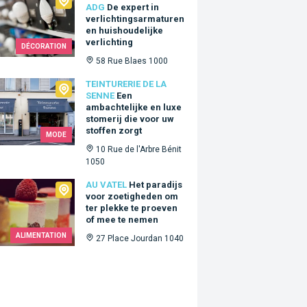
ADG
De expert in
verlichtingsarmaturen
en huishoudelijke
verlichting
DÉCORATION
58 Rue Blaes 1000
urerie de la Senne
TEINTURERIE DE LA
SENNE
Een
ambachtelijke en luxe
stomerij die voor uw
stoffen zorgt
MODE
10 Rue de l'Arbre Bénit
1050
tel
AU VATEL
Het paradijs
voor zoetigheden om
ter plekke te proeven
of mee te nemen
ALIMENTATION
27 Place Jourdan 1040