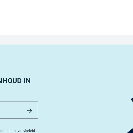
NHOUD IN
Email Address
Versturen
at u het privacybeleid