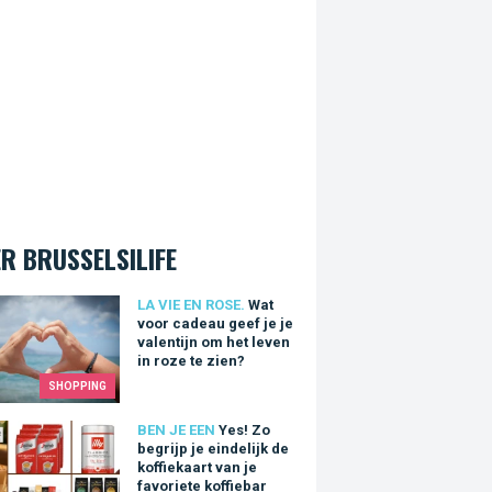
R BRUSSELSILIFE
oor cadeau geef je je valentijn om het leven in roze te zien?
LA VIE EN ROSE.
Wat
voor cadeau geef je je
valentijn om het leven
in roze te zien?
SHOPPING
Zo begrijp je eindelijk de koffiekaart van je favoriete koffiebar
BEN JE EEN
Yes! Zo
begrijp je eindelijk de
koffiekaart van je
favoriete koffiebar