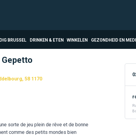
DIG BRUSSEL
DRINKEN & ETEN
WINKELEN
GEZONDHEID EN MED
e Gepetto
0
ddelbourg, 58 1170
r
Ru
Bo
à une sorte de jeu plein de rêve et de bonne
orment comme des petits mondes bien