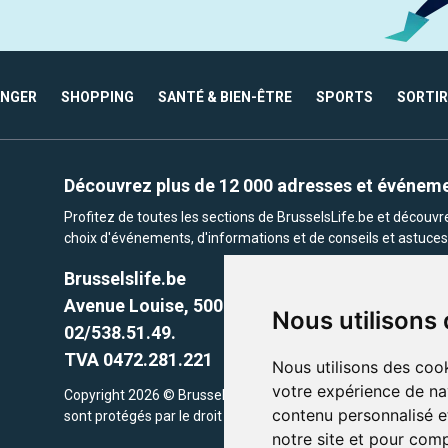
ANGER
SHOPPING
SANTÉ & BIEN-ÊTRE
SPORTS
SORTIR
Découvrez plus de 12 000 adresses et événem
Profitez de toutes les sections de BrusselsLife.be et découv
choix d'événements, d'informations et de conseils et astuces 
Brusselslife.be
Avenue Louise, 500 -1050 Ixelles, Brussels,
Nous utilisons
02/538.51.49.
TVA 0472.281.221
Nous utilisons des cook
votre expérience de na
Copyright 2026 © Brusselslife.be Tous droits réservés. Le cont
contenu personnalisé et
sont protégés par le droit d'auteur. la propriétaires respectifs.
notre site et pour com