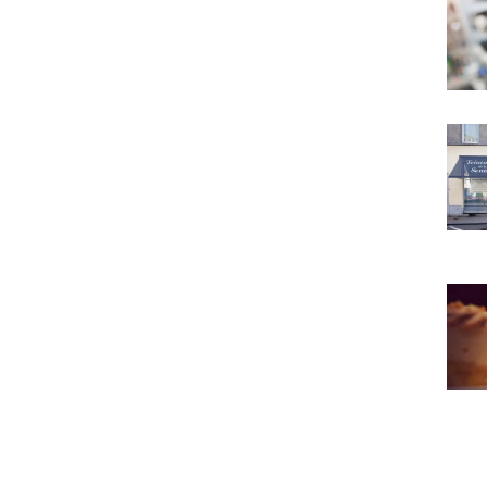
Teint
Au Va