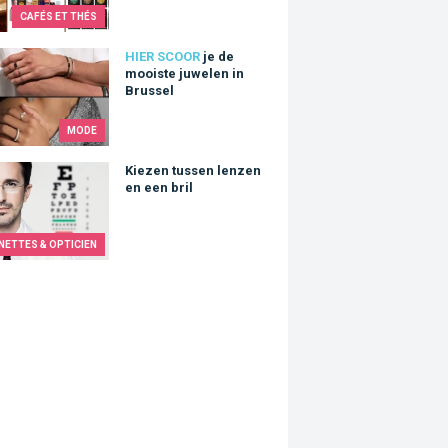
CAFÉS ET THÉS
 mooiste juwelen in Brussel
HIER SCOOR
je de
mooiste juwelen in
Brussel
MODE
n tussen lenzen en een bril
Kiezen tussen lenzen
en een bril
NETTES & OPTICIEN