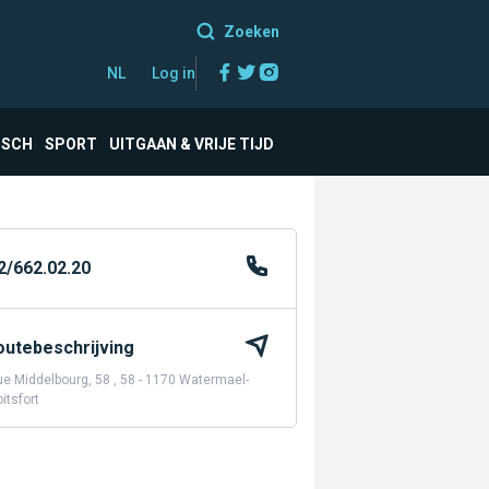
Zoeken
Facebook
Twitter
Instagram
NL
Log in
ISCH
SPORT
UITGAAN & VRIJE TIJD
2/662.02.20
outebeschrijving
e Middelbourg, 58 , 58 - 1170 Watermael-
itsfort