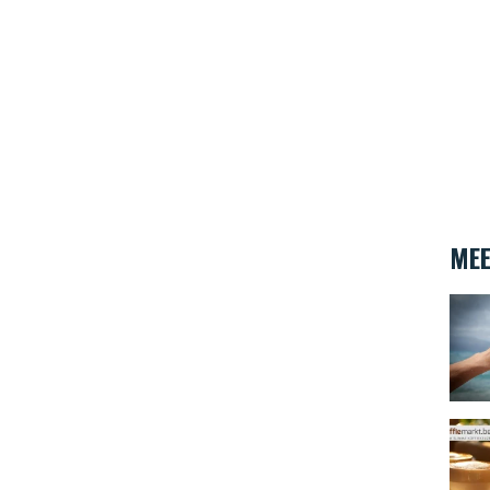
MEE
Wat v
Yes! 