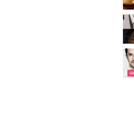
je de
Kieze
LU