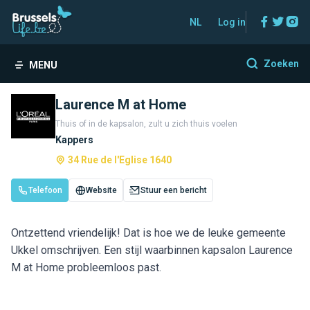
Facebo
Twitt
In
NL
Log in
Zoeken
MENU
Laurence M at Home
Thuis of in de kapsalon, zult u zich thuis voelen
Kappers
34 Rue de l'Eglise 1640
Telefoon
Website
Stuur een bericht
Ontzettend vriendelijk! Dat is hoe we de leuke gemeente
Ukkel omschrijven. Een stijl waarbinnen kapsalon Laurence
M at Home probleemloos past.