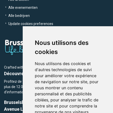
Alle evenementen
Alle bedrijven
Update cookies preferences
Nous utilisons des
cookies
Nous utilisons des cookies et
Crafted with
by Brusselslife Team
d'autres technologies de suivi
Découvrez plus de 12 000 adresses et événements
pour améliorer votre expérience
de navigation sur notre site, pour
Profitez de toutes les sections de BrusselsLife.be et découvrez
plus de 12 000 adresses et un grand choix d'événements,
vous montrer un contenu
d'informations et de conseils et astuces de notre écriture.
personnalisé et des publicités
ciblées, pour analyser le trafic de
Brusselslife.be
notre site et pour comprendre la
Avenue Louise, 500 -1050 Ixelles, Brussels,
provenance de nos visiteurs.