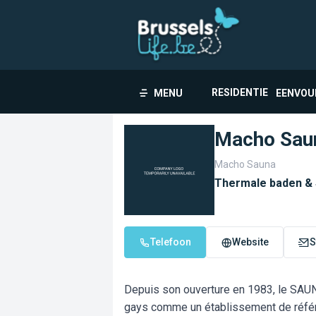
RESIDENTIE
MENU
EENVOU
Macho Sau
Macho Sauna
Thermale baden &
Telefoon
Website
S
Depuis son ouverture en 1983, le SA
gays comme un établissement de référ