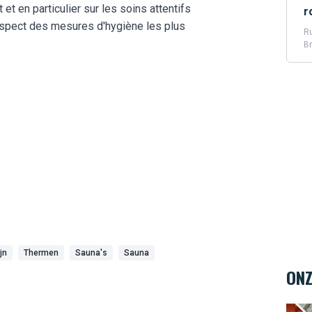
 et en particulier sur les soins attentifs
r
 respect des mesures d'hygiène les plus
Ru
Br
jn
Thermen
Sauna's
Sauna
ONZ
Body