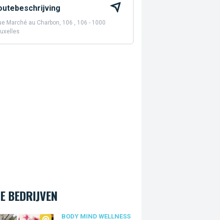
outebeschrijving
e Marché au Charbon, 106 , 106 - 1000
uxelles
E BEDRIJVEN
 Mind Wellness
BODY MIND WELLNESS