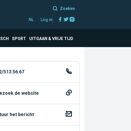
Zoeken
Facebook
Twitter
Instagram
NL
Log in
ISCH
SPORT
UITGAAN & VRIJE TIJD
2/513.56.67
ezoek de website
tuur het bericht