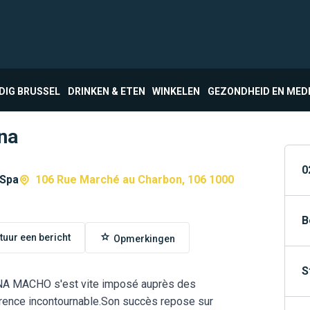
DIG BRUSSEL
DRINKEN & ETEN
WINKELEN
GEZONDHEID EN MED
na
0
 Spa
106 Rue Marché au Charbon, 106 1000
B
tuur een bericht
Opmerkingen
S
UNA MACHO s'est vite imposé auprès des
ence incontournable.Son succès repose sur