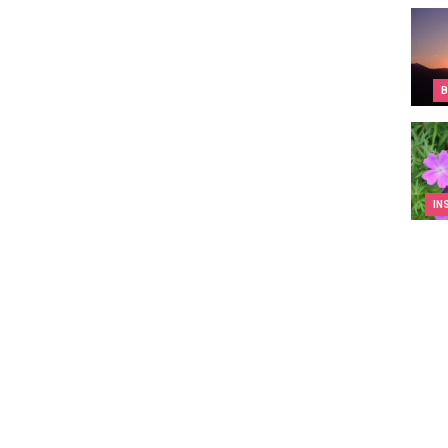
Een o
B
IDYL 
IN