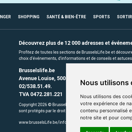
ANGER
SHOPPING
SANTÉ & BIEN-ÊTRE
SPORTS
SORTIR
Découvrez plus de 12 000 adresses et événem
Profitez de toutes les sections de BrusselsLife.be et découv
choix d'événements, d'informations et de conseils et astuces 
Brusselslife.be
Avenue Louise, 500 -1050 Ixelles, Brussels,
Nous utilisons
02/538.51.49.
TVA 0472.281.221
Nous utilisons des cook
votre expérience de na
Copyright 2026 © Brusselslife.be Tous droits réservés. Le cont
contenu personnalisé et
sont protégés par le droit d'auteur. la propriétaires respectifs.
notre site et pour com
/
www.brusselsLife.be
info@brusselslife.be