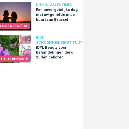
nvergetelijke dag met uw geliefde in de buurt van Brussel
DUO IN VALENTINES
Een onvergetelijke dag
met uw geliefde in de
buurt van Brussel
EAUTÉ & BIEN-ÊTRE
Beauty voor behandelingen die u zullen bekoren
IDYL
SCHOONHEIDSINSTITUUT
IDYL Beauty voor
behandelingen die u
zullen bekoren
STITUTS DE BEAUTÉ