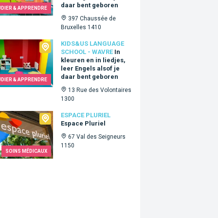
daar bent geboren
UDIER & APPRENDRE
397 Chaussée de
Bruxelles 1410
Us language school - Wavre
KIDS&US LANGUAGE
SCHOOL - WAVRE
In
kleuren en in liedjes,
leer Engels alsof je
daar bent geboren
UDIER & APPRENDRE
13 Rue des Volontaires
1300
e Pluriel
ESPACE PLURIEL
Espace Pluriel
67 Val des Seigneurs
1150
SOINS MÉDICAUX