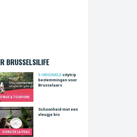
R BRUSSELSILIFE
rip bestemmingen voor Brusselaars
5 ORIGINELE
citytrip
bestemmingen voor
Brusselaars
OYAGE & TOURISME
nheid met een vleugje bio
Schoonheid met een
vleugje bio
SOINS DE LA PEAU