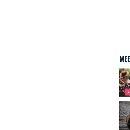
MEE
cityt
V
Schoo