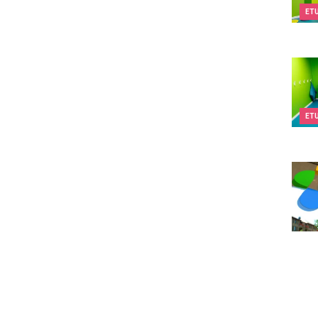
ET
Kids&
ET
Espac