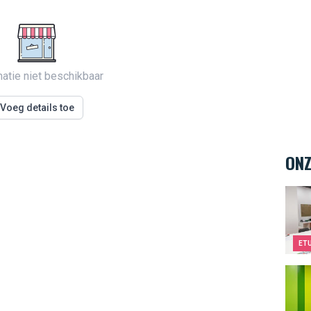
matie niet beschikbaar
Voeg details toe
ONZ
Kids&
ET
Kids&