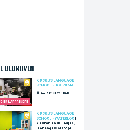
E BEDRIJVEN
Us language school - Jourdan
KIDS&US LANGUAGE
SCHOOL - JOURDAN
44 Rue Gray 1060
UDIER & APPRENDRE
Us language school - Waterloo
KIDS&US LANGUAGE
SCHOOL - WATERLOO
In
kleuren en in liedjes,
leer Engels alsof je