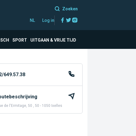
Zoeken
Facebook
Twitter
Instagram
NL
Log in
ISCH
SPORT
UITGAAN & VRIJE TIJD
2/649.57.38
outebeschrijving
e de l'Ermitage, 50 , 50 - 1050 Ixelles