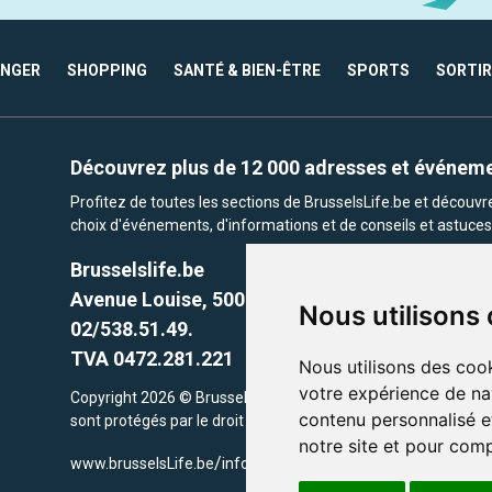
ANGER
SHOPPING
SANTÉ & BIEN-ÊTRE
SPORTS
SORTIR
Découvrez plus de 12 000 adresses et événem
Profitez de toutes les sections de BrusselsLife.be et découv
choix d'événements, d'informations et de conseils et astuces 
Brusselslife.be
Avenue Louise, 500 -1050 Ixelles, Brussels,
Nous utilisons
02/538.51.49.
TVA 0472.281.221
Nous utilisons des cook
votre expérience de na
Copyright 2026 © Brusselslife.be Tous droits réservés. Le cont
contenu personnalisé et
sont protégés par le droit d'auteur. la propriétaires respectifs.
notre site et pour com
/
www.brusselsLife.be
info@brusselslife.be