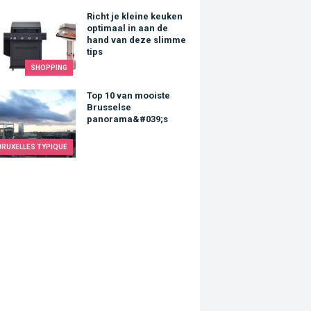
 je kleine keuken optimaal in aan de hand van deze slimme tips
Richt je kleine keuken
optimaal in aan de
hand van deze slimme
tips
SHOPPING
10 van mooiste Brusselse panorama&#039;s
Top 10 van mooiste
Brusselse
panorama&#039;s
BRUXELLES TYPIQUE