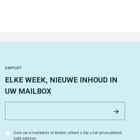
RAPPORT
ELKE WEEK, NIEUWE INHOUD IN
UW MAILBOX
Email 
Versture
Door uw e-mailadres te bieden, erkent u dat u het privacybeleid
hebt gelezen