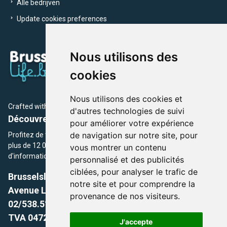
Alle bedrijven
Update cookies preferences
Nous utilisons des
cookies
Nous utilisons des cookies et
Crafted with
by Brusselslife Team
d'autres technologies de suivi
Découvrez plus de 12 000 adresses et événements
pour améliorer votre expérience
de navigation sur notre site, pour
Profitez de toutes les sections de BrusselsLife.be et découvrez
plus de 12 000 adresses et un grand choix d'événements,
vous montrer un contenu
d'informations et de conseils et astuces de notre écriture.
personnalisé et des publicités
ciblées, pour analyser le trafic de
Brusselslife.be
notre site et pour comprendre la
Avenue Louise, 500 -1050 Ixelles, Brussels,
provenance de nos visiteurs.
02/538.51.49.
TVA 0472.281.221
J'accepte