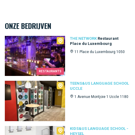
ONZE BEDRIJVEN
The Network
THE NETWORK
Restaurant
Place du Luxembourg
11 Place du Luxembourg 1050
RESTAURANTS
Teens&Us language school Uccle
TEENS&US LANGUAGE SCHOOL
UCCLE
1 Avenue Montjoie 1 Uccle 1180
Kids&Us language school - Heysel
KIDS&US LANGUAGE SCHOOL -
HEYSEL