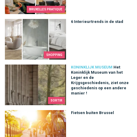
BRUXELLES PRATIQUE
6 Interieurtrends in de stad
6 Interieurtrends in de stad
SHOPPING
Het Koninklijk Museum van het Leger en de Krijgsgeschiedeni
KONINKLIJK MUSEUM
Het
Koninklijk Museum van het
Leger en de
Krijgsgeschiedenis, ziet onze
geschiedenis op een andere
manier !
SORTIR
Fietsen buiten Brussel
Fietsen buiten Brussel