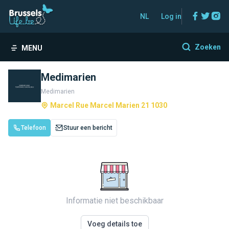
Facebo
Twitt
In
NL
Log in
Zoeken
MENU
Medimarien
Medimarien
Marcel Rue Marcel Marien 21 1030
Telefoon
Stuur een bericht
Informatie niet beschikbaar
Voeg details toe