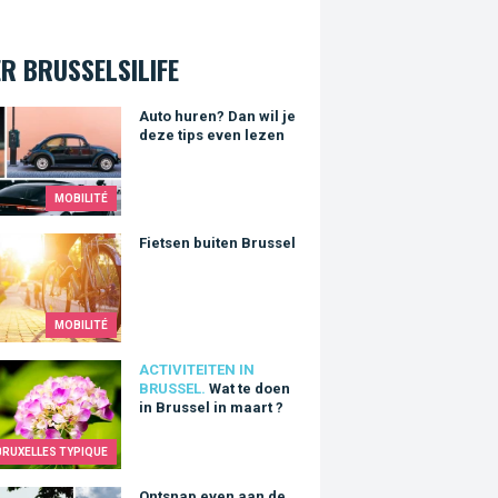
R BRUSSELSILIFE
huren? Dan wil je deze tips even lezen
Auto huren? Dan wil je
deze tips even lezen
MOBILITÉ
en buiten Brussel
Fietsen buiten Brussel
MOBILITÉ
e doen in Brussel in maart ?
ACTIVITEITEN IN
BRUSSEL.
Wat te doen
in Brussel in maart ?
BRUXELLES TYPIQUE
Ontsnap even aan de