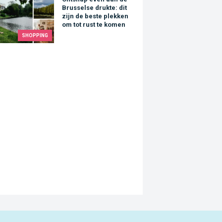
ap even aan de Brusselse drukte: dit zijn de beste plekken om t
Brusselse drukte: dit
zijn de beste plekken
om tot rust te komen
SHOPPING