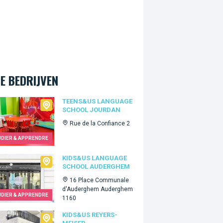
E BEDRIJVEN
s&Us language school Jourdan
TEENS&US LANGUAGE
SCHOOL JOURDAN
Rue de la Confiance 2
UDIER & APPRENDRE
&Us language school Auderghem
KIDS&US LANGUAGE
SCHOOL AUDERGHEM
16 Place Communale
d'Auderghem Auderghem
UDIER & APPRENDRE
1160
&Us Reyers-Meiser
KIDS&US REYERS-