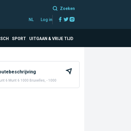
Zoeken
Facebook
Twitter
Instagram
NL
Log in
ISCH
SPORT
UITGAAN & VRIJE TIJD
outebeschrijving
nt 6 Munt 6 1000 Bruxelles, - 1000