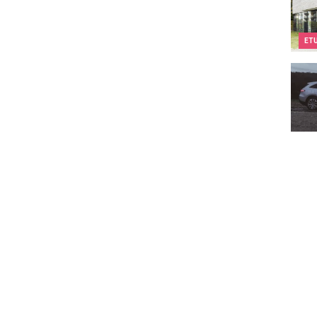
ET
Merc