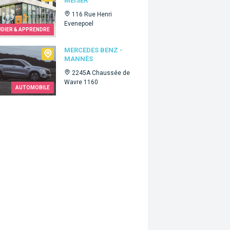
MEISER
116 Rue Henri
Evenepoel
UDIER & APPRENDRE
edes Benz - Mannès
MERCEDES BENZ -
MANNÈS
2245A Chaussée de
Wavre 1160
AUTOMOBILE