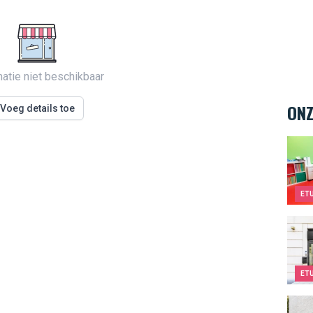
matie niet beschikbaar
ONZ
Voeg details toe
Teen
ET
Kids
ET
Kids