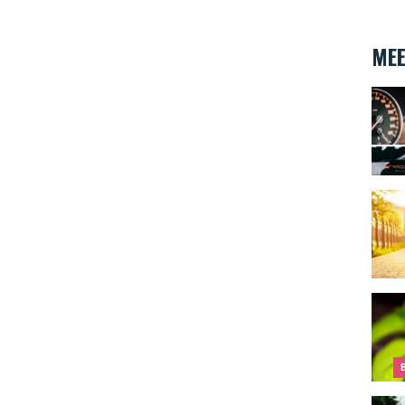
MEE
Auto 
Fiets
Wat t