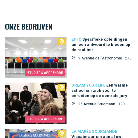
ONZE BEDRIJVEN
EPFC
EPFC
Specifieke opleidingen
om een ​​antwoord te bieden op
de realiteit
19 Avenue de l'Astronomie 1210
ETUDIER & APPRENDRE
Dream Your Life
DREAM YOUR LIFE
Een warme
school om zich voor te
bereiden op de centrale jury
126 Avenue Brugmann 1190
ETUDIER & APPRENDRE
La Marée Gourmande
LA MARÉE GOURMANDE
Viscateraar om aan al uw