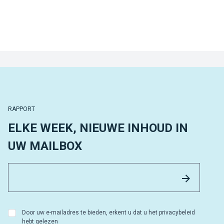
RAPPORT
ELKE WEEK, NIEUWE INHOUD IN
UW MAILBOX
Email 
Versture
Door uw e-mailadres te bieden, erkent u dat u het privacybeleid
hebt gelezen