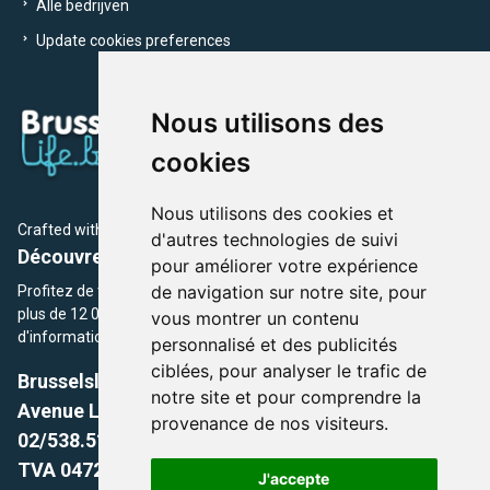
Alle bedrijven
Update cookies preferences
Nous utilisons des
cookies
Nous utilisons des cookies et
Crafted with
by Brusselslife Team
d'autres technologies de suivi
Découvrez plus de 12 000 adresses et événements
pour améliorer votre expérience
de navigation sur notre site, pour
Profitez de toutes les sections de BrusselsLife.be et découvrez
plus de 12 000 adresses et un grand choix d'événements,
vous montrer un contenu
d'informations et de conseils et astuces de notre écriture.
personnalisé et des publicités
ciblées, pour analyser le trafic de
Brusselslife.be
notre site et pour comprendre la
Avenue Louise, 500 -1050 Ixelles, Brussels,
provenance de nos visiteurs.
02/538.51.49.
TVA 0472.281.221
J'accepte