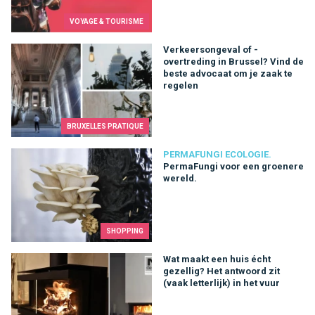
VOYAGE & TOURISME
Verkeersongeval of -overtreding in Brussel? Vind de beste ad
Verkeersongeval of -
overtreding in Brussel? Vind de
beste advocaat om je zaak te
regelen
BRUXELLES PRATIQUE
PermaFungi voor een groenere wereld.
PERMAFUNGI ECOLOGIE.
PermaFungi voor een groenere
wereld.
SHOPPING
Wat maakt een huis écht gezellig? Het antwoord zit (vaak letterl
Wat maakt een huis écht
gezellig? Het antwoord zit
(vaak letterlijk) in het vuur