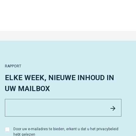
RAPPORT
ELKE WEEK, NIEUWE INHOUD IN
UW MAILBOX
Email 
Versture
Door uw e-mailadres te bieden, erkent u dat u het privacybeleid
hebt gelezen