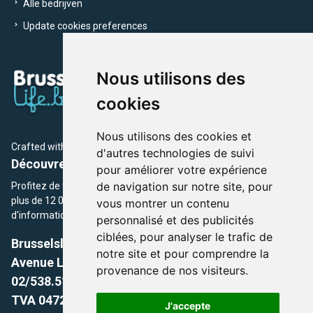
Alle bedrijven
Update cookies preferences
Nous utilisons des
cookies
Nous utilisons des cookies et
Crafted with
by Brusselslife Team
d'autres technologies de suivi
Découvrez plus de 12 000 adresses et événements
pour améliorer votre expérience
de navigation sur notre site, pour
Profitez de toutes les sections de BrusselsLife.be et découvrez
plus de 12 000 adresses et un grand choix d'événements,
vous montrer un contenu
d'informations et de conseils et astuces de notre écriture.
personnalisé et des publicités
ciblées, pour analyser le trafic de
Brusselslife.be
notre site et pour comprendre la
Avenue Louise, 500 -1050 Ixelles, Brussels,
provenance de nos visiteurs.
02/538.51.49.
TVA 0472.281.221
J'accepte