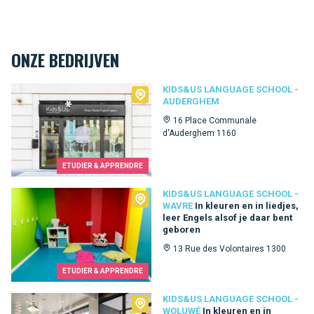
ONZE BEDRIJVEN
Kids&Us language school - Auderghem
KIDS&US LANGUAGE SCHOOL -
AUDERGHEM
16 Place Communale
d'Auderghem 1160
ETUDIER & APPRENDRE
Kids&Us language school - Wavre
KIDS&US LANGUAGE SCHOOL -
WAVRE
In kleuren en in liedjes,
leer Engels alsof je daar bent
geboren
13 Rue des Volontaires 1300
ETUDIER & APPRENDRE
Kids&Us language school - Woluwé
KIDS&US LANGUAGE SCHOOL -
WOLUWÉ
In kleuren en in