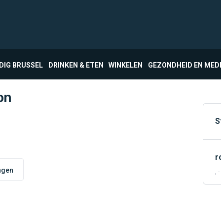
DIG BRUSSEL
DRINKEN & ETEN
WINKELEN
GEZONDHEID EN MED
on
S
r
ngen
, -