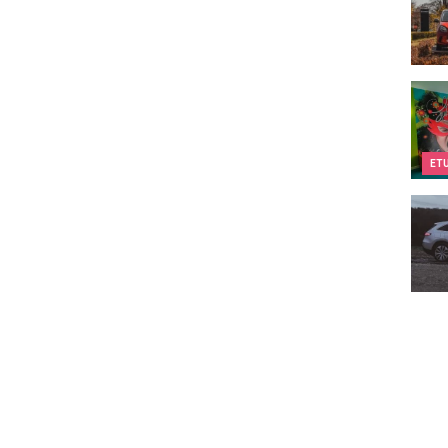
Kids&
ET
Merc