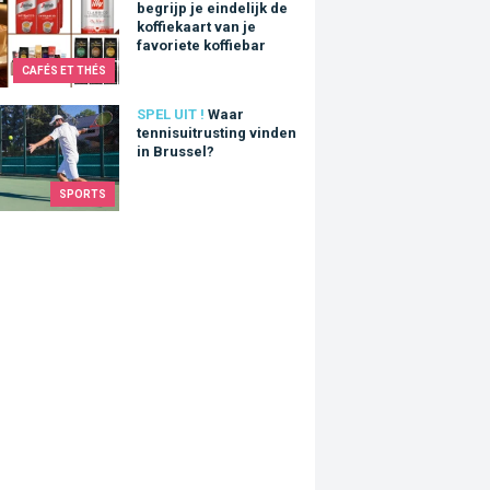
begrijp je eindelijk de
koffiekaart van je
favoriete koffiebar
CAFÉS ET THÉS
tennisuitrusting vinden in Brussel?
SPEL UIT !
Waar
tennisuitrusting vinden
in Brussel?
SPORTS