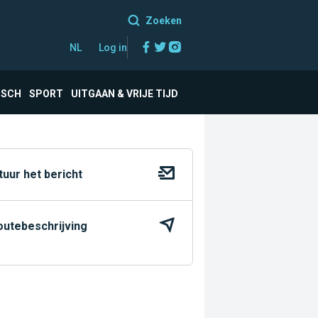
Zoeken
Facebook
Twitter
Instagram
NL
Log in
ISCH
SPORT
UITGAAN & VRIJE TIJD
tuur het bericht
outebeschrijving