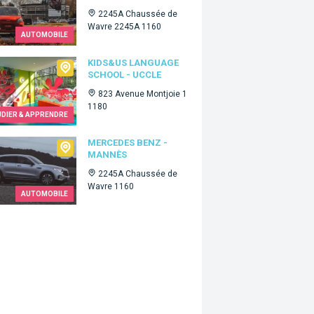
2245A Chaussée de
Wavre 2245A 1160
AUTOMOBILE
Us language school - Uccle
KIDS&US LANGUAGE
SCHOOL - UCCLE
823 Avenue Montjoie 1
1180
UDIER & APPRENDRE
edes Benz - Mannès
MERCEDES BENZ -
MANNÈS
2245A Chaussée de
Wavre 1160
AUTOMOBILE