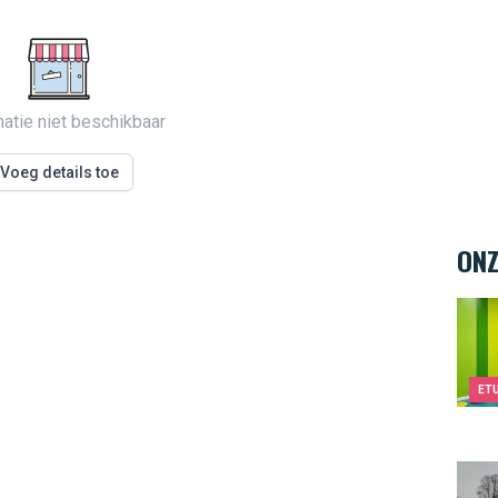
matie niet beschikbaar
Voeg details toe
ONZ
Kids&
ET
Smar