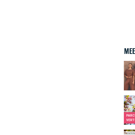
MEE
Deze 
Bruss
PARC
VERT
Yes! 