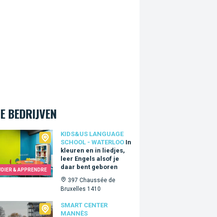
E BEDRIJVEN
Us language school - Waterloo
KIDS&US LANGUAGE
SCHOOL - WATERLOO
In
kleuren en in liedjes,
leer Engels alsof je
daar bent geboren
UDIER & APPRENDRE
397 Chaussée de
Bruxelles 1410
t Center Mannès
SMART CENTER
MANNÈS