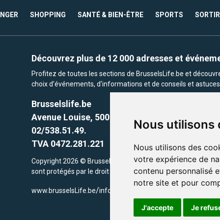
ANGER
SHOPPING
SANTÉ & BIEN-ÊTRE
SPORTS
SORTIR
Découvrez plus de 12 000 adresses et événem
Profitez de toutes les sections de BrusselsLife.be et découv
choix d'événements, d'informations et de conseils et astuces 
Brusselslife.be
Avenue Louise, 500 -1050 Ixelles, Brussels,
Nous utilisons
02/538.51.49.
TVA 0472.281.221
Nous utilisons des cook
votre expérience de na
Copyright 2026 © Brusselslife.be Tous droits réservés. Le cont
contenu personnalisé et
sont protégés par le droit d'auteur. la propriétaires respectifs.
notre site et pour com
/
www.brusselsLife.be
info@brusselslife.be
J'accepte
Je refus