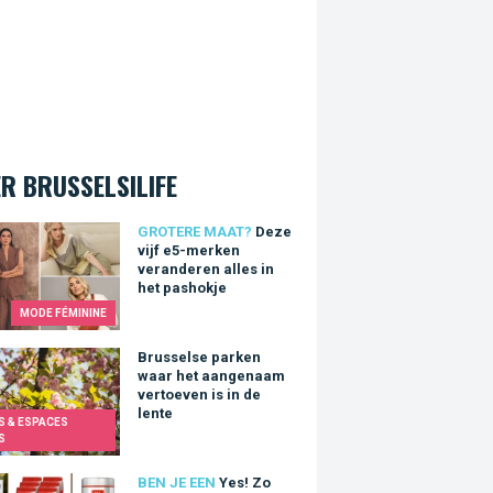
R BRUSSELSILIFE
vijf e5-merken veranderen alles in het pashokje
GROTERE MAAT?
Deze
vijf e5-merken
veranderen alles in
het pashokje
MODE FÉMININE
else parken waar het aangenaam vertoeven is in de lente
Brusselse parken
waar het aangenaam
vertoeven is in de
lente
S & ESPACES
S
Zo begrijp je eindelijk de koffiekaart van je favoriete koffiebar
BEN JE EEN
Yes! Zo