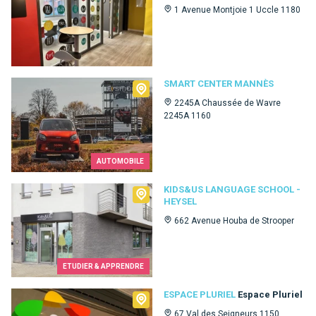
1 Avenue Montjoie 1 Uccle 1180
Smart Center Mannès
SMART CENTER MANNÈS
2245A Chaussée de Wavre
2245A 1160
AUTOMOBILE
Kids&Us language school - Heysel
KIDS&US LANGUAGE SCHOOL -
HEYSEL
662 Avenue Houba de Strooper
ETUDIER & APPRENDRE
Espace Pluriel
ESPACE PLURIEL
Espace Pluriel
67 Val des Seigneurs 1150