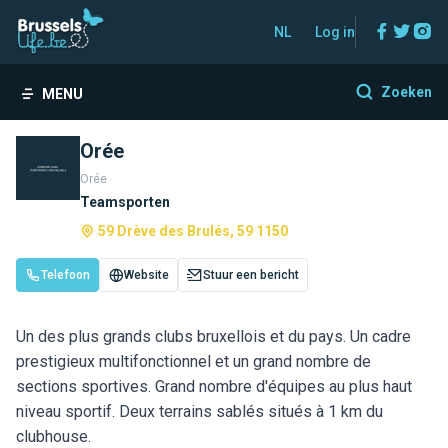
Facebo
Twitt
In
NL
Log in
Zoeken
MENU
Orée
Orée
Teamsporten
59 Drève des Brulés, 59 1150
Telefoon
Website
Stuur een bericht
Un des plus grands clubs bruxellois et du pays. Un cadre
prestigieux multifonctionnel et un grand nombre de
sections sportives. Grand nombre d'équipes au plus haut
niveau sportif. Deux terrains sablés situés à 1 km du
clubhouse.