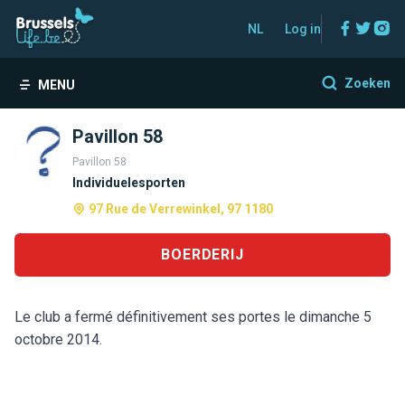
Facebo
Twitt
In
NL
Log in
Zoeken
MENU
Pavillon 58
Pavillon 58
Individuelesporten
97 Rue de Verrewinkel, 97 1180
BOERDERIJ
Le club a fermé définitivement ses portes le dimanche 5
octobre 2014.