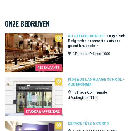
ONZE BEDRIJVEN
Au Stekerlapatte
AU STEKERLAPATTE
Een typisch
Belgische brasserie zuivere
geest brusseleir
4 Rue des Prêtres 1000
RESTAURANTS
Kids&Us language school - Auderghem
KIDS&US LANGUAGE SCHOOL -
AUDERGHEM
16 Place Communale
d'Auderghem 1160
ETUDIER & APPRENDRE
Espace Tête & Corps
ESPACE TÊTE & CORPS