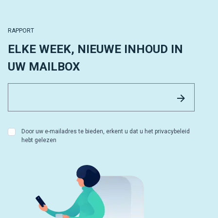
RAPPORT
ELKE WEEK, NIEUWE INHOUD IN
UW MAILBOX
Email 
Versture
Door uw e-mailadres te bieden, erkent u dat u het privacybeleid
hebt gelezen