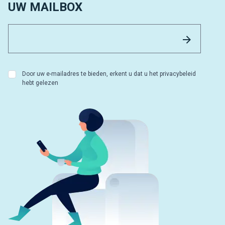
UW MAILBOX
Email 
Versture
Door uw e-mailadres te bieden, erkent u dat u het privacybeleid
hebt gelezen