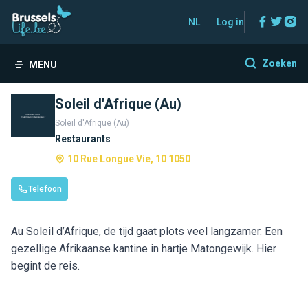
Facebo
Twitt
In
NL
Log in
Zoeken
MENU
Soleil d'Afrique (Au)
Soleil d'Afrique (Au)
Restaurants
10 Rue Longue Vie, 10 1050
Telefoon
Au Soleil d’Afrique, de tijd gaat plots veel langzamer. Een
gezellige Afrikaanse kantine in hartje Matongewijk. Hier
begint de reis.