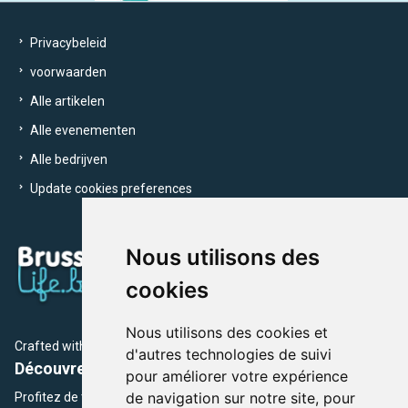
Privacybeleid
voorwaarden
Alle artikelen
Alle evenementen
Alle bedrijven
Update cookies preferences
Nous utilisons des
cookies
Nous utilisons des cookies et
Crafted with
by Brusselslife Team
d'autres technologies de suivi
Découvrez plus de 12 000 adresses et événements
pour améliorer votre expérience
de navigation sur notre site, pour
Profitez de toutes les sections de BrusselsLife.be et découvrez