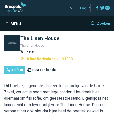
Facebo
Twitt
In
NL
Log in
Zoeken
MENU
The Linen House
The Linen House
Winkelen
10 Rue Bodenbroek, 10 1000
Telefoon
Stuur een bericht
Dit boetiekje, genesteld in een klein hoekje van de Grote
Zavel, verlaat je nooit met lege handen. Het draait hier
allemaal om filosofie, om geestestoestand. Eigenlijk is het
linnen echt een levensstijl voor The Linen House. Daarom
verbaast het ook niet dat bijna heel de boetiek gewijd is