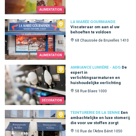
ALIMENTATION
La Marée Gourmande
LA MARÉE GOURMANDE
Viscateraar om aan al uw
behoeften te voldoen
68 Chaussée de Bruxelles 1410
ALIMENTATION
Ambiance Lumière - ADG
AMBIANCE LUMIÈRE - ADG
De
expert in
verlichtingsarmaturen en
huishoudelijke verlichting
58 Rue Blaes 1000
DÉCORATION
Teinturerie de la Senne
TEINTURERIE DE LA SENNE
Een
ambachtelijke en luxe stomerij
die voor uw stoffen zorgt
10 Rue de l'Arbre Bénit 1050