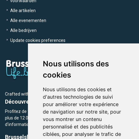
voorwaarden
Alle artikelen
Alle evenementen
Alle bedrijven
Update cookies preferences
Nous utilisons des
cookies
Nous utilisons des cookies et
Crafted with
by Brusselslife Team
d'autres technologies de suivi
Découvrez plus de 12 000 adresses et événements
pour améliorer votre expérience
de navigation sur notre site, pour
Profitez de toutes les sections de BrusselsLife.be et découvrez
plus de 12 000 adresses et un grand choix d'événements,
vous montrer un contenu
d'informations et de conseils et astuces de notre écriture.
personnalisé et des publicités
ciblées, pour analyser le trafic de
Brusselslife.be