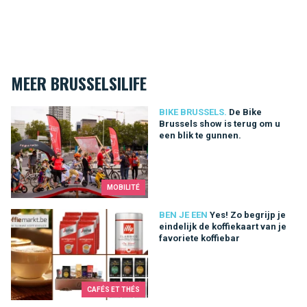
MEER BRUSSELSILIFE
De Bike Brussels show is terug om u een blik te gunnen.
BIKE BRUSSELS.
De Bike
Brussels show is terug om u
een blik te gunnen.
MOBILITÉ
Yes! Zo begrijp je eindelijk de koffiekaart van je favoriete koffi
BEN JE EEN
Yes! Zo begrijp je
eindelijk de koffiekaart van je
favoriete koffiebar
CAFÉS ET THÉS