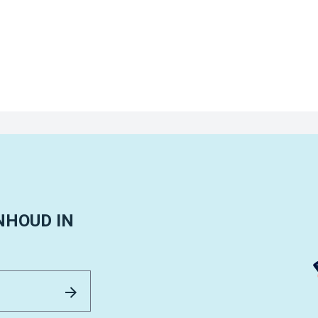
NHOUD IN
Email Address
Versturen