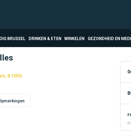
DIG BRUSSEL
DRINKEN & ETEN
WINKELEN
GEZONDHEID EN MED
lles
0
on, 8 1050
B
Opmerkingen
r
Ru