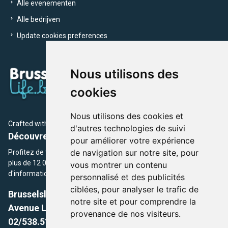
Alle evenementen
Alle bedrijven
Update cookies preferences
Nous utilisons des
cookies
Nous utilisons des cookies et
Crafted with
by Brusselslife Team
d'autres technologies de suivi
Découvrez plus de 12 000 adresses et événements
pour améliorer votre expérience
de navigation sur notre site, pour
Profitez de toutes les sections de BrusselsLife.be et découvrez
plus de 12 000 adresses et un grand choix d'événements,
vous montrer un contenu
d'informations et de conseils et astuces de notre écriture.
personnalisé et des publicités
ciblées, pour analyser le trafic de
Brusselslife.be
notre site et pour comprendre la
Avenue Louise, 500 -1050 Ixelles, Brussels,
provenance de nos visiteurs.
02/538.51.49.