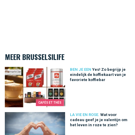
MEER BRUSSELSILIFE
Yes! Zo begrijp je eindelijk de koffiekaart van je favoriete koffi
BEN JE EEN
Yes! Zo begrijp je
eindelijk de koffiekaart van je
favoriete koffiebar
CAFÉS ET THÉS
Wat voor cadeau geef je je valentijn om het leven in roze te zi
LA VIE EN ROSE.
Wat voor
cadeau geef je je valentijn om
het leven in roze te zien?