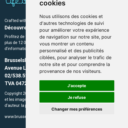
cookies
Nous utilisons des cookies et
Crafted with
by Brusselslife Team
d'autres technologies de suivi
Découvrez plus de 12 000 adresses et événements
pour améliorer votre expérience
de navigation sur notre site, pour
Profitez de toutes les sections de BrusselsLife.be et découvrez
plus de 12 000 adresses et un grand choix d'événements,
vous montrer un contenu
d'informations et de conseils et astuces de notre écriture.
personnalisé et des publicités
ciblées, pour analyser le trafic de
Brusselslife.be
notre site et pour comprendre la
Avenue Louise, 500 -1050 Ixelles, Brussels,
provenance de nos visiteurs.
02/538.51.49.
TVA 0472.281.221
J'accepte
Copyright 2026 © Brusselslife.be Tous droits réservés. Le contenu
Je refuse
et les images utilisés sur ce site sont protégés par le droit
d'auteur. la propriétaires respectifs.
Changer mes préférences
/
www.brusselsLife.be
info@brusselslife.be