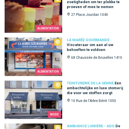
zoetigheden om ter plekke te
proeven of mee te nemen
27 Place Jourdan 1040
ALIMENTATION
La Marée Gourmande
LA MARÉE GOURMANDE
Viscateraar om aan al uw
behoeften te voldoen
68 Chaussée de Bruxelles 1410
ALIMENTATION
Teinturerie de la Senne
TEINTURERIE DE LA SENNE
Een
ambachtelijke en luxe stomerij
die voor uw stoffen zorgt
10 Rue de l'Arbre Bénit 1050
MODE
Ambiance Lumière - ADG
AMBIANCE LUMIÈRE - ADG
De