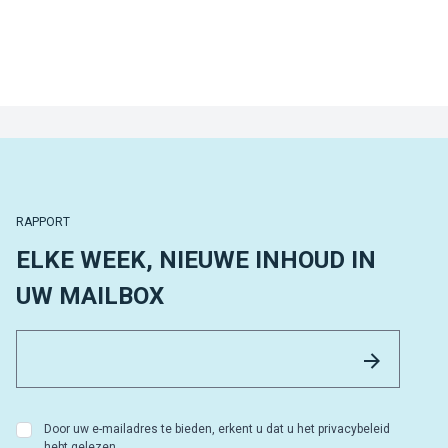
RAPPORT
ELKE WEEK, NIEUWE INHOUD IN
UW MAILBOX
Email 
Versture
Door uw e-mailadres te bieden, erkent u dat u het privacybeleid
hebt gelezen