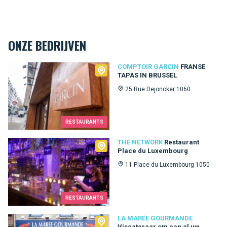
ONZE BEDRIJVEN
Comptoir Garcin
COMPTOIR GARCIN
FRANSE
TAPAS IN BRUSSEL
25 Rue Dejoncker 1060
RESTAURANTS
The Network
THE NETWORK
Restaurant
Place du Luxembourg
11 Place du Luxembourg 1050
RESTAURANTS
La Marée Gourmande
LA MARÉE GOURMANDE
Viscateraar om aan al uw