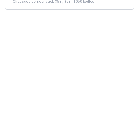
Chaussée de Boondael, 353 , 353 - 1050 Ixelles