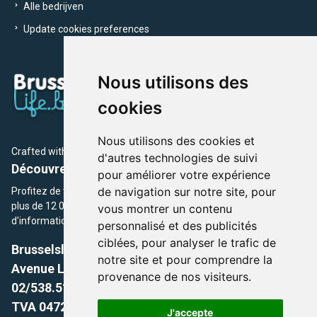
Alle bedrijven
Update cookies preferences
Nous utilisons des
cookies
Nous utilisons des cookies et
Crafted with
by Brusselslife Team
d'autres technologies de suivi
Découvrez plus de 12 000 adresses et événements
pour améliorer votre expérience
de navigation sur notre site, pour
Profitez de toutes les sections de BrusselsLife.be et découvrez
plus de 12 000 adresses et un grand choix d'événements,
vous montrer un contenu
d'informations et de conseils et astuces de notre écriture.
personnalisé et des publicités
ciblées, pour analyser le trafic de
Brusselslife.be
notre site et pour comprendre la
Avenue Louise, 500 -1050 Ixelles, Brussels,
provenance de nos visiteurs.
02/538.51.49.
TVA 0472.281.221
J'accepte