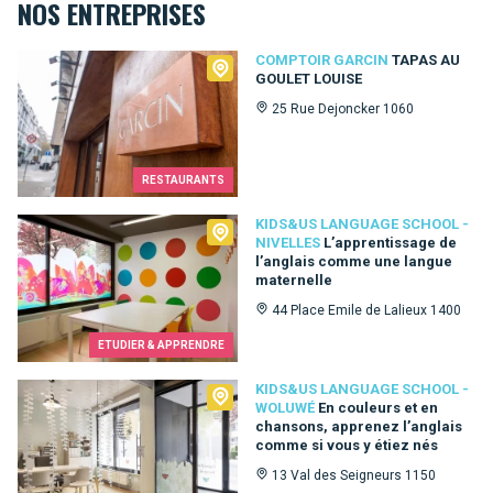
NOS ENTREPRISES
Comptoir Garcin
COMPTOIR GARCIN
TAPAS AU
GOULET LOUISE
25 Rue Dejoncker 1060
RESTAURANTS
Kids&Us language school - Nivelles
KIDS&US LANGUAGE SCHOOL -
NIVELLES
L’apprentissage de
l’anglais comme une langue
maternelle
44 Place Emile de Lalieux 1400
ETUDIER & APPRENDRE
Kids&Us language school - Woluwé
KIDS&US LANGUAGE SCHOOL -
WOLUWÉ
En couleurs et en
chansons, apprenez l’anglais
comme si vous y étiez nés
13 Val des Seigneurs 1150