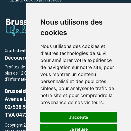
Nous utilisons des
cookies
Nous utilisons des cookies et
Crafted with
by Brusselslife Team
d'autres technologies de suivi
Découvrez plus de 12 000 adresses et événements
pour améliorer votre expérience
de navigation sur notre site, pour
Profitez de toutes les sections de BrusselsLife.be et découvrez
plus de 12 000 adresses et un grand choix d'événements,
vous montrer un contenu
d'informations et de conseils et astuces de notre écriture.
personnalisé et des publicités
ciblées, pour analyser le trafic de
Brusselslife.be
notre site et pour comprendre la
Avenue Louise, 500 -1050 Ixelles, Brussels,
provenance de nos visiteurs.
02/538.51.49.
TVA 0472.281.221
J'accepte
Copyright 2026 © Brusselslife.be Tous droits réservés. Le contenu
Je refuse