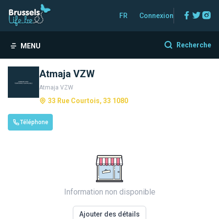
Facebo
Twitt
In
FR
Connexion
Recherche
MENU
Atmaja VZW
Atmaja VZW
33 Rue Courtois, 33 1080
Téléphone
Information non disponible
Ajouter des détails