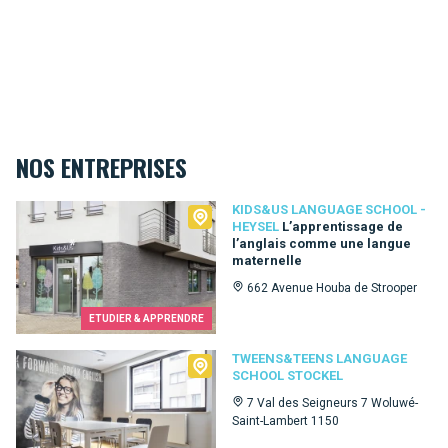
NOS ENTREPRISES
Kids&Us language school - Heysel
KIDS&US LANGUAGE SCHOOL -
HEYSEL
L’apprentissage de
l’anglais comme une langue
maternelle
662 Avenue Houba de Strooper
ETUDIER & APPRENDRE
Tweens&Teens language school Stockel
TWEENS&TEENS LANGUAGE
SCHOOL STOCKEL
7 Val des Seigneurs 7 Woluwé-
Saint-Lambert 1150