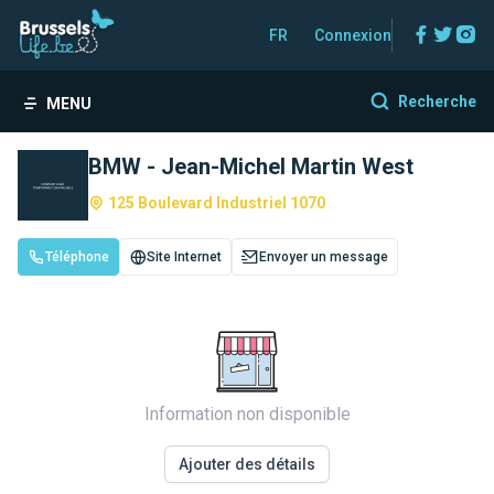
Facebo
Twitt
In
FR
Connexion
Recherche
MENU
BMW - Jean-Michel Martin West
125 Boulevard Industriel 1070
Téléphone
Site Internet
Envoyer un message
Information non disponible
Ajouter des détails