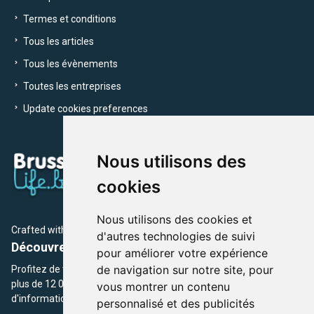
Termes et conditions
Tous les articles
Tous les évènements
Toutes les entreprises
Update cookies preferences
Nous utilisons des
cookies
Nous utilisons des cookies et
Crafted with
by Brusselslife Team
d'autres technologies de suivi
Découvrez plus de 12 000 adresses et événements
pour améliorer votre expérience
de navigation sur notre site, pour
Profitez de toutes les sections de BrusselsLife.be et découvrez
plus de 12 000 adresses et un grand choix d'événements,
vous montrer un contenu
d'informations et de conseils et astuces de notre écriture.
personnalisé et des publicités