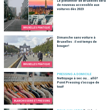
Le piétonnier de Bruxelles sera de nouveau accessible aux v
Le piétonnier de Bruxelles sera
de nouveau accessible aux
voitures dès 2023
BRUXELLES PRATIQUE
Dimanche sans voiture à Bruxelles : il est temps de bouger!
Dimanche sans voiture à
Bruxelles : il est temps de
bouger!
BRUXELLES PRATIQUE
Nettoyage à sec ou... allô? Point Pressing s'occupe de tout!
PRESSING A DOMICILE
Nettoyage à sec ou... allô?
Point Pressing s'occupe de
tout!
BLANCHISSERIE ET PRESSING