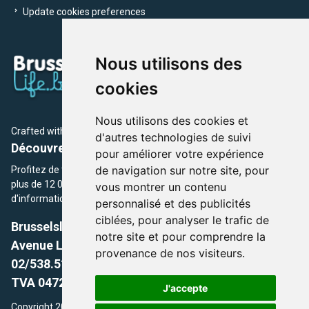
Update cookies preferences
Nous utilisons des
cookies
Nous utilisons des cookies et
Crafted with
by Brusselslife Team
d'autres technologies de suivi
Découvrez plus de 12 000 adresses et événements
pour améliorer votre expérience
de navigation sur notre site, pour
Profitez de toutes les sections de BrusselsLife.be et découvrez
plus de 12 000 adresses et un grand choix d'événements,
vous montrer un contenu
d'informations et de conseils et astuces de notre écriture.
personnalisé et des publicités
ciblées, pour analyser le trafic de
Brusselslife.be
notre site et pour comprendre la
Avenue Louise, 500 -1050 Ixelles, Brussels,
provenance de nos visiteurs.
02/538.51.49.
TVA 0472.281.221
J'accepte
Copyright 2026 © Brusselslife.be Tous droits réservés. Le contenu