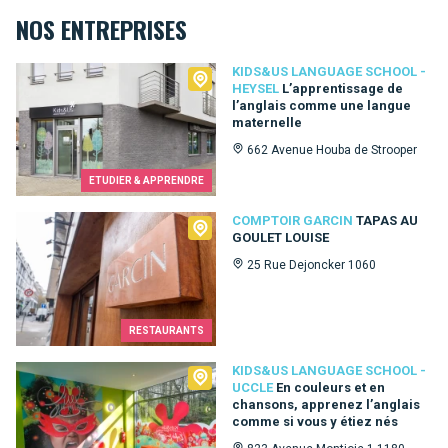
NOS ENTREPRISES
Kids&Us language school - Heysel
KIDS&US LANGUAGE SCHOOL -
HEYSEL
L’apprentissage de
l’anglais comme une langue
maternelle
662 Avenue Houba de Strooper
ETUDIER & APPRENDRE
Comptoir Garcin
COMPTOIR GARCIN
TAPAS AU
GOULET LOUISE
25 Rue Dejoncker 1060
RESTAURANTS
Kids&Us language school - Uccle
KIDS&US LANGUAGE SCHOOL -
UCCLE
En couleurs et en
chansons, apprenez l’anglais
comme si vous y étiez nés