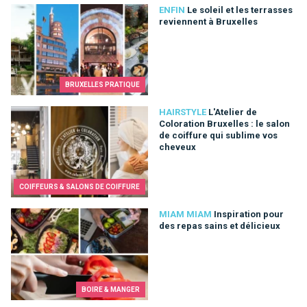
Le soleil et les terrasses reviennent à Bruxelles
ENFIN
Le soleil et les terrasses
reviennent à Bruxelles
BRUXELLES PRATIQUE
L'Atelier de Coloration Bruxelles : le salon de coiffure qui su
HAIRSTYLE
L'Atelier de
Coloration Bruxelles : le salon
de coiffure qui sublime vos
cheveux
COIFFEURS & SALONS DE COIFFURE
Inspiration pour des repas sains et délicieux
MIAM MIAM
Inspiration pour
des repas sains et délicieux
BOIRE & MANGER