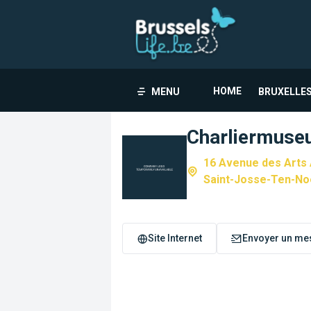
HOME
MENU
BRUXELLES
Charliermus
16 Avenue des Arts
Saint-Josse-Ten-No
Site Internet
Envoyer un me