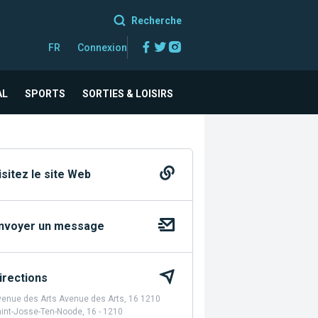
Recherche
Facebook
Twitter
Instagram
FR
Connexion
AL
SPORTS
SORTIES & LOISIRS
isitez le site Web
nvoyer un message
irections
enue des Arts Avenue des Arts, 16 1210
int-Josse-Ten-Noode, 16 - 1210