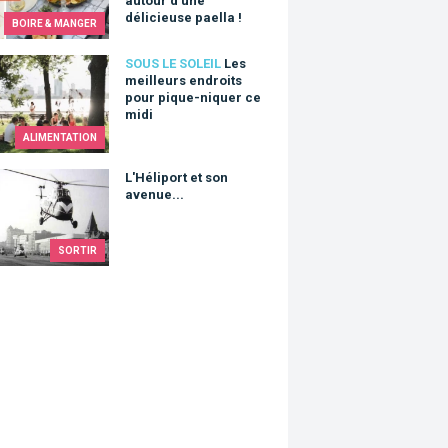
autour d'une
délicieuse paella !
BOIRE & MANGER
eilleurs endroits pour pique-niquer ce midi
SOUS LE SOLEIL
Les
meilleurs endroits
pour pique-niquer ce
midi
ALIMENTATION
iport et son avenue...
L'Héliport et son
avenue...
SORTIR