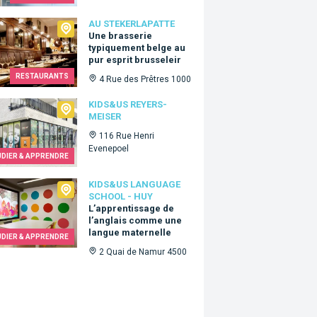
ekerlapatte
AU STEKERLAPATTE
Une brasserie
typiquement belge au
pur esprit brusseleir
RESTAURANTS
4 Rue des Prêtres 1000
&Us Reyers-Meiser
KIDS&US REYERS-
MEISER
116 Rue Henri
Evenepoel
UDIER & APPRENDRE
Us language school - Huy
KIDS&US LANGUAGE
SCHOOL - HUY
L’apprentissage de
l’anglais comme une
langue maternelle
UDIER & APPRENDRE
2 Quai de Namur 4500