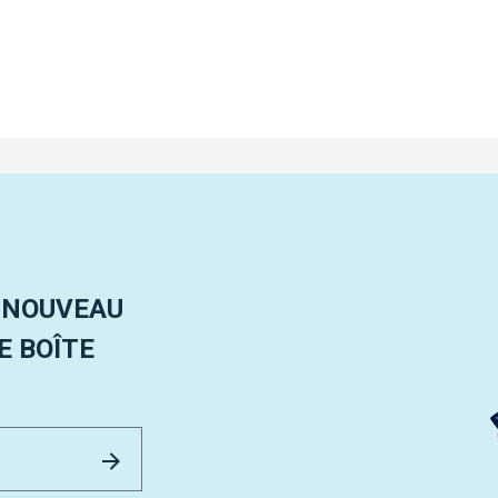
 NOUVEAU
 BOÎTE
Email Address
Envoyer