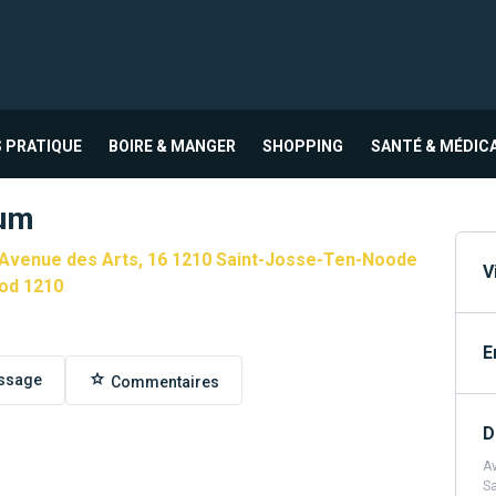
 PRATIQUE
BOIRE & MANGER
SHOPPING
SANTÉ & MÉDIC
eum
 Avenue des Arts, 16 1210 Saint-Josse-Ten-Noode
V
od 1210
E
ssage
Commentaires
D
Av
Sa