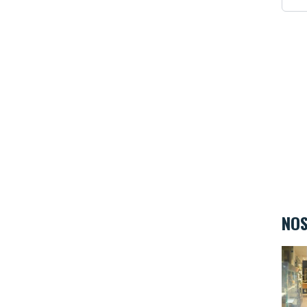
NOS
L'Ate