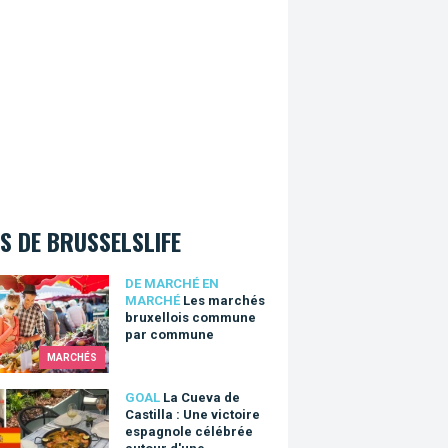
S DE BRUSSELSLIFE
marchés bruxellois commune par commune
DE MARCHÉ EN
MARCHÉ
Les marchés
bruxellois commune
par commune
MARCHÉS
eva de Castilla : Une victoire espagnole célébrée autour d'une dé
GOAL
La Cueva de
Castilla : Une victoire
espagnole célébrée