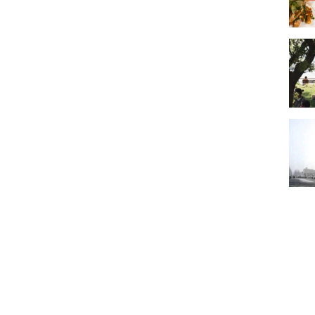
Les m
L'Hél