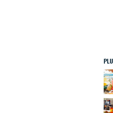
PLU
Les 
La Cu