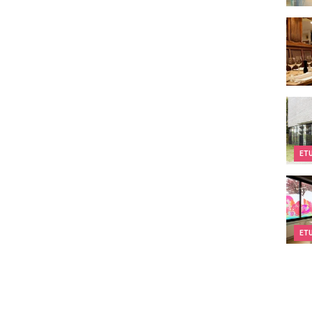
Au St
Kids
ET
Kids&
ET