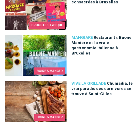
consacrées à Bruxelles
BRUXELLES TYPIQUE
Restaurant « Buone Maniere » : la vraie gastronomie italienne 
MANGIARE
Restaurant « Buone
Maniere » : la vraie
gastronomie italienne à
Bruxelles
BOIRE & MANGER
Chumadia, le vrai paradis des carnivores se trouve à Saint-Gil
VIVE LA GRILLADE
Chumadia, le
vrai paradis des carnivores se
trouve à Saint-Gilles
BOIRE & MANGER