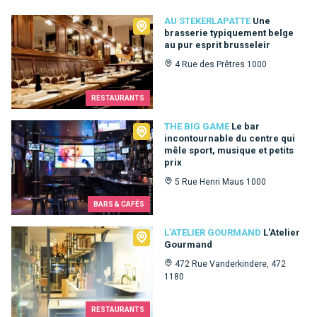
Au Stekerlapatte
AU STEKERLAPATTE
Une
brasserie typiquement belge
au pur esprit brusseleir
4 Rue des Prêtres 1000
RESTAURANTS
The Big Game
THE BIG GAME
Le bar
incontournable du centre qui
mêle sport, musique et petits
prix
5 Rue Henri Maus 1000
BARS & CAFÉS
L'Atelier Gourmand
L'ATELIER GOURMAND
L'Atelier
Gourmand
472 Rue Vanderkindere, 472
1180
RESTAURANTS