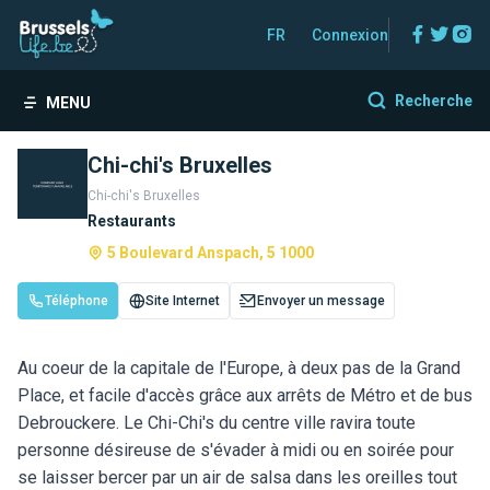
Facebo
Twitt
In
FR
Connexion
Recherche
MENU
Chi-chi's Bruxelles
Chi-chi's Bruxelles
Restaurants
5 Boulevard Anspach, 5 1000
Téléphone
Site Internet
Envoyer un message
Au coeur de la capitale de l'Europe, à deux pas de la Grand
Place, et facile d'accès grâce aux arrêts de Métro et de bus
Debrouckere. Le Chi-Chi's du centre ville ravira toute
personne désireuse de s'évader à midi ou en soirée pour
se laisser bercer par un air de salsa dans les oreilles tout