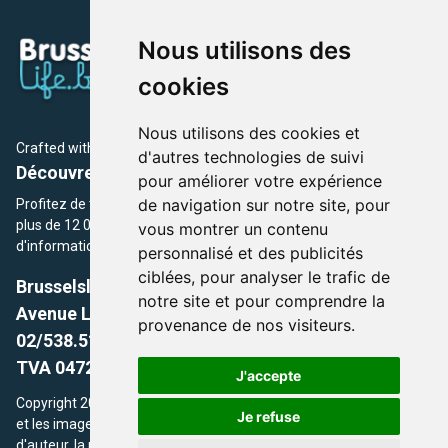
Nous utilisons des
cookies
Nous utilisons des cookies et
Crafted with
by Brusselslife Team
d'autres technologies de suivi
Découvrez plus de 12 000 adresses et événements
pour améliorer votre expérience
de navigation sur notre site, pour
Profitez de toutes les sections de BrusselsLife.be et découvrez
plus de 12 000 adresses et un grand choix d'événements,
vous montrer un contenu
d'informations et de conseils et astuces de notre écriture.
personnalisé et des publicités
ciblées, pour analyser le trafic de
Brusselslife.be
notre site et pour comprendre la
Avenue Louise, 500 -1050 Ixelles, Brussels,
provenance de nos visiteurs.
02/538.51.49.
TVA 0472.281.221
J'accepte
Copyright 2026 © Brusselslife.be Tous droits réservés. Le contenu
Je refuse
et les images utilisés sur ce site sont protégés par le droit
d'auteur. la propriétaires respectifs.