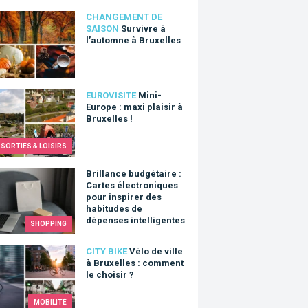
vre à l’automne à Bruxelles
CHANGEMENT DE
SAISON
Survivre à
l’automne à Bruxelles
Europe : maxi plaisir à Bruxelles !
EUROVISITE
Mini-
Europe : maxi plaisir à
Bruxelles !
SORTIES & LOISIRS
ance budgétaire : Cartes électroniques pour inspirer des habitud
Brillance budgétaire :
Cartes électroniques
pour inspirer des
habitudes de
dépenses intelligentes
SHOPPING
de ville à Bruxelles : comment le choisir ?
CITY BIKE
Vélo de ville
à Bruxelles : comment
le choisir ?
MOBILITÉ