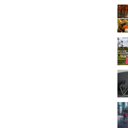
Survi
Mini-
Brill
Vélo 