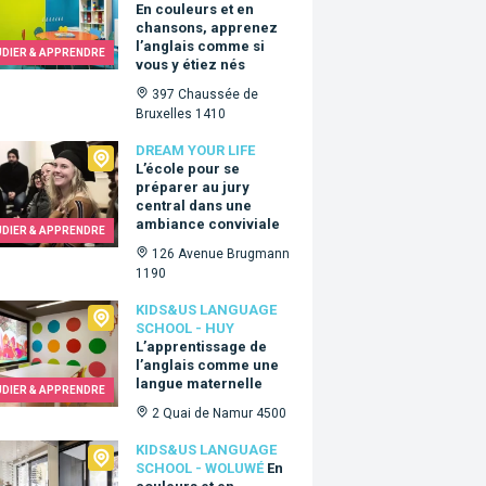
En couleurs et en
chansons, apprenez
l’anglais comme si
UDIER & APPRENDRE
vous y étiez nés
397 Chaussée de
Bruxelles 1410
 Your Life
DREAM YOUR LIFE
L’école pour se
préparer au jury
central dans une
ambiance conviviale
UDIER & APPRENDRE
126 Avenue Brugmann
1190
Us language school - Huy
KIDS&US LANGUAGE
SCHOOL - HUY
L’apprentissage de
l’anglais comme une
langue maternelle
UDIER & APPRENDRE
2 Quai de Namur 4500
&Us language school - Woluwé
KIDS&US LANGUAGE
SCHOOL - WOLUWÉ
En