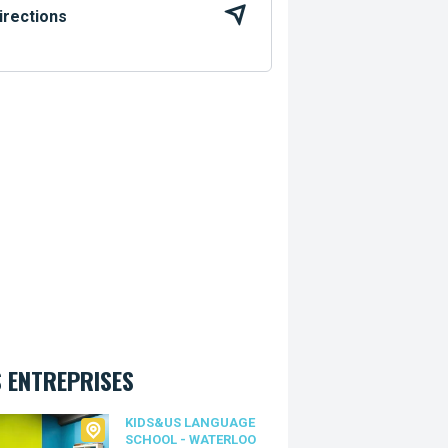
irections
 ENTREPRISES
Us language school - Waterloo
KIDS&US LANGUAGE
SCHOOL - WATERLOO