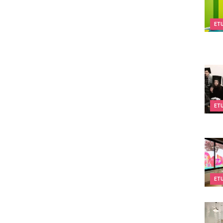
ET
Dream
ET
Kids&
ET
Kids