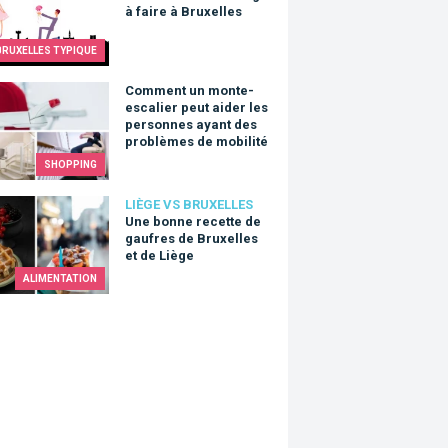
à faire à Bruxelles
BRUXELLES TYPIQUE
nt un monte-escalier peut aider les personnes ayant des prob
Comment un monte-
escalier peut aider les
personnes ayant des
problèmes de mobilité
SHOPPING
onne recette de gaufres de Bruxelles et de Liège
LIÈGE VS BRUXELLES
Une bonne recette de
gaufres de Bruxelles
et de Liège
ALIMENTATION