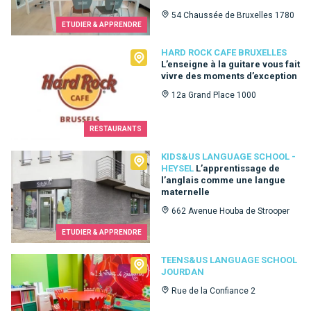
54 Chaussée de Bruxelles 1780
ETUDIER & APPRENDRE
Hard Rock Cafe Bruxelles
HARD ROCK CAFE BRUXELLES
L’enseigne à la guitare vous fait
vivre des moments d’exception
12a Grand Place 1000
RESTAURANTS
Kids&Us language school - Heysel
KIDS&US LANGUAGE SCHOOL -
HEYSEL
L’apprentissage de
l’anglais comme une langue
maternelle
662 Avenue Houba de Strooper
ETUDIER & APPRENDRE
Teens&Us language school Jourdan
TEENS&US LANGUAGE SCHOOL
JOURDAN
Rue de la Confiance 2