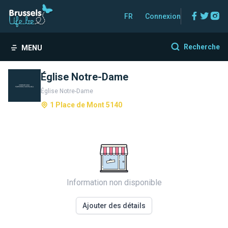
Facebo
Twitt
In
FR
Connexion
Recherche
MENU
Église Notre-Dame
Église Notre-Dame
1 Place de Mont 5140
Information non disponible
Ajouter des détails