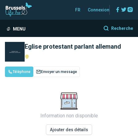
Facebo
Twitt
In
FR
Connexion
Recherche
MENU
Eglise protestant parlant allemand
Téléphone
Envoyer un message
Information non disponible
Ajouter des détails