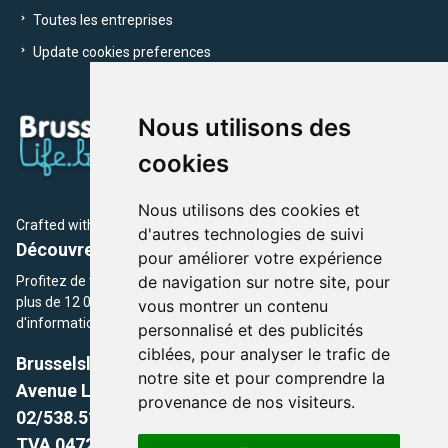
Toutes les entreprises
Update cookies preferences
Nous utilisons des
cookies
Nous utilisons des cookies et
Crafted with
by Brusselslife Team
d'autres technologies de suivi
Découvrez plus de 12 000 adresses et événements
pour améliorer votre expérience
de navigation sur notre site, pour
Profitez de toutes les sections de BrusselsLife.be et découvrez
plus de 12 000 adresses et un grand choix d'événements,
vous montrer un contenu
d'informations et de conseils et astuces de notre écriture.
personnalisé et des publicités
ciblées, pour analyser le trafic de
Brusselslife.be
notre site et pour comprendre la
Avenue Louise, 500 -1050 Ixelles, Brussels,
provenance de nos visiteurs.
02/538.51.49.
TVA 0472.281.221