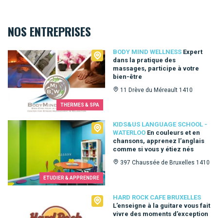
NOS ENTREPRISES
Body Mind Wellness
BODY MIND WELLNESS
Expert
dans la pratique des
massages, participe à votre
bien-être
11 Drève du Méreault 1410
THERMES & SPA
Kids&Us language school - Waterloo
KIDS&US LANGUAGE SCHOOL -
WATERLOO
En couleurs et en
chansons, apprenez l’anglais
comme si vous y étiez nés
397 Chaussée de Bruxelles 1410
ETUDIER & APPRENDRE
Hard Rock Cafe Bruxelles
HARD ROCK CAFE BRUXELLES
L’enseigne à la guitare vous fait
vivre des moments d’exception