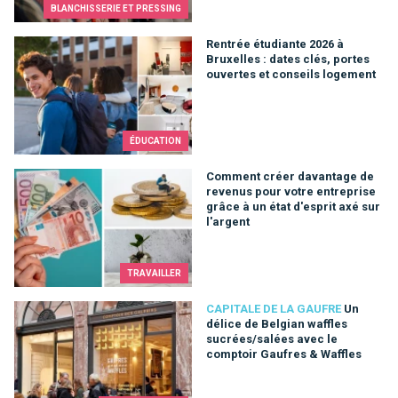
BLANCHISSERIE ET PRESSING
Rentrée étudiante 2026 à Bruxelles : dates clés, portes ouver
Rentrée étudiante 2026 à
Bruxelles : dates clés, portes
ouvertes et conseils logement
ÉDUCATION
Comment créer davantage de revenus pour votre entreprise grâc
Comment créer davantage de
revenus pour votre entreprise
grâce à un état d'esprit axé sur
l'argent
TRAVAILLER
Un délice de Belgian waffles sucrées/salées avec le comptoi
CAPITALE DE LA GAUFRE
Un
délice de Belgian waffles
sucrées/salées avec le
comptoir Gaufres & Waffles